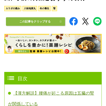
カラダの痛み
八味地黄丸
冬の養生
腎
この記事をクリップする
目次
【漢方解説】腰痛が起こる原因は五臓の腎
が関係している