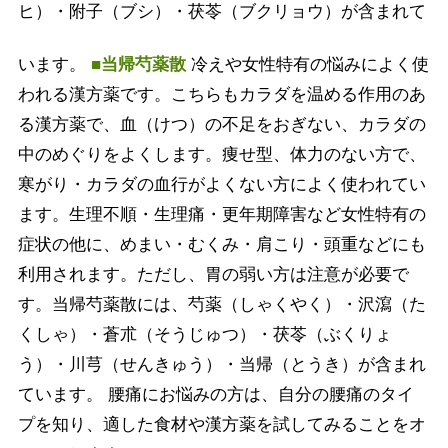
ヒ）・附子（ブシ）・茯苓（ブクリョウ）が含まれて
います。
■当帰芍薬散
冷えや女性特有の悩みによく使
われる漢方薬です。こちらもカラダを温める作用のあ
る漢方薬で、血（けつ）の不足をおぎない、カラダの
中のめぐりをよくします。痩せ型、体力のない方で、
寒がり・カラダの血行がよくない方によく使われてい
ます。生理不順・生理痛・更年期障害など女性特有の
症状の他に、めまい・むくみ・肩こり・頭重などにも
利用されます。ただし、胃の弱い方は注意が必要で
す。当帰芍薬散には、芍薬（しゃくやく）・沢瀉（た
くしゃ）・蒼朮（そうじゅつ）・茯苓（ぶくりょ
う）・川芎（せんきゅう）・当帰（とうき）が含まれ
ています。 腰痛にお悩みの方は、自分の腰痛のタイ
プを知り、適した食材や漢方薬を試してみることをオ