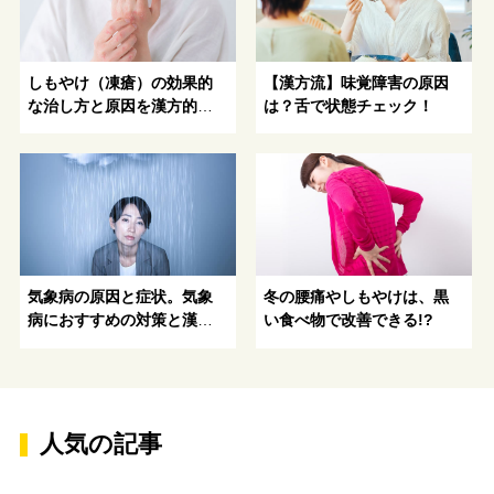
しもやけ（凍瘡）の効果的
【漢方流】味覚障害の原因
な治し方と原因を漢方的に
は？舌で状態チェック！
解説
気象病の原因と症状。気象
冬の腰痛やしもやけは、黒
病におすすめの対策と漢方
い食べ物で改善できる!?
薬とは？-気象病になりやす
い人の特徴
人気の記事