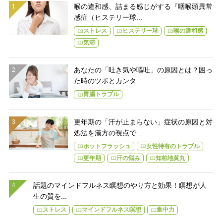
喉の違和感、詰まる感じがする『咽喉頭異常
感症（ヒステリー球...
ストレス
ヒステリー球
喉の違和感
気滞
あなたの「吐き気や嘔吐」の原因とは？困っ
た時のツボとカンタ...
胃腸トラブル
更年期の「汗が止まらない」症状の原因と対
処法を漢方の視点で...
ホットフラッシュ
女性特有のトラブル
更年期
汗の悩み
知柏地黄丸
話題のマインドフルネス瞑想のやり方と効果！瞑想が人
生の質を...
ストレス
マインドフルネス瞑想
集中力