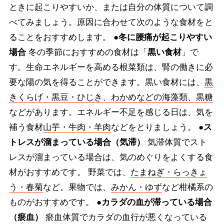
ときに起こりやすいか、または自分の体質について調
べてみましょう。原因に合わせて次のような食材をと
ることをおすすめします。
●冬に腰痛が起こりやすい
場合
冬の季節におすすめの食材は「
黒い食材
」で
す。生命エネルギーを高める根菜類は、腎の働きに必
要な陽の気を得ることができます。黒い食材には、
黒
きくらげ・黒豆・ひじき、わかめなどの海藻類、黒糖
などがあります。エネルギー不足を感じる日は、気を
補う食材
山芋・牛肉・羊肉
などをとりましょう。
●ス
トレスが溜まっている場合（気滞）
気滞体質でスト
レスが溜まっている場合は、気のめぐりをよくする食
材がおすすめです。 野菜では、
たまねぎ・らっきょ
う・春菊
など。果物では、
みかん・ゆず
など柑橘系の
ものがおすすめです。
●カラダの血が滞っている場合
（瘀血）
瘀血体質でカラダの血行が悪くなっている