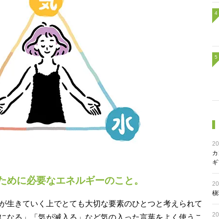
20
カ
ギ
ために必要なエネルギーのこと。
20
槇
が生きていく上でとても大切な要素のひとつと考えられて
20
になる」「気が滅入る」など気の入った言葉をよく使うこ