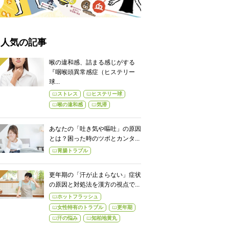
人気の記事
喉の違和感、詰まる感じがする
『咽喉頭異常感症（ヒステリー
球...
ストレス
ヒステリー球
喉の違和感
気滞
あなたの「吐き気や嘔吐」の原因
とは？困った時のツボとカンタ...
胃腸トラブル
更年期の「汗が止まらない」症状
の原因と対処法を漢方の視点で...
ホットフラッシュ
女性特有のトラブル
更年期
汗の悩み
知柏地黄丸