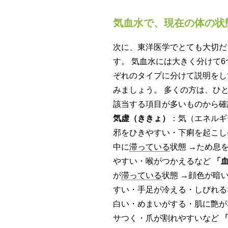
気血水で、現在の体の状
次に、東洋医学でとても大切だ
す。 気血水には大きく分けて
ぞれのタイプに分けて説明をし
みましょう。 多くの方は、ひ
該当する項目が多いものから
気虚（ききょ）
：気（エネルギ
邪をひきやすい・下痢を起こ
中に
滞っている
状態 →ため息
やすい・喉がつかえるなど
「
が
滞っている
状態 →顔色が暗
すい・手足が冷える・しびれ
白い・めまいがする・肌に艶が
サつく・爪が割れやすいなど