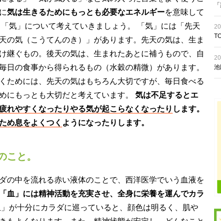
「
に
気は生きるためにもっとも必要なエネルギー
を意味して
る「気」について考えていきましょう。 「気」には「先天
20
T
天の気（こうてんのき）」があります。先天の気は、生ま
け継ぐもの。後天の気は、生まれたあとに補うもので、自
20
毎日の食事から得られるもの（水穀の精微）があります。
池
くためには、先天の気はもちろん大切ですが、毎日食べる
めにもっとも大切だと考えています。
気は不足するとエ
疲れやすくなったりやる気が起こらなくなったり
します。
ため息をよくつく
ようになったりします。
のこと。
ダの中を流れる赤い液体のことで、西洋医学でいう血液を
「血」には精神活動を充実させ、全身に栄養を運んでカラ
」が十分にカラダに巡っていると、顔色は明るく、肌や