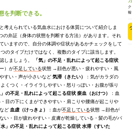
ク
態を判断できる。
報
と考えられている気血水における体質について紹介しま
6つの弁証（身体の状態を判断する方法）があります。それ
ていますので、自分の体調や症状があるかチェックをして
とつのタイプだけではなく、複数のタイプに該当します。
確認しましょう。
「気」の不足・乱れによって起こる症状
ー）が
不足している
状態 →顔色が悪い・疲れやすい・風
しやすい・声が小さいなど
気滞（きたい）
：気がカラダの
をよくつく・イライラしやすい・怒りっぽい・お腹が張り
血」の不足・乱れによって起こる症状
瘀血（おけつ）
：血
い・目の下にくまができやすい・肩こりや腰痛が起こりや
るなど
血虚（けっきょ）
：血が
不足している
状態 →顔色が
ない・目が疲れやすい・皮膚が乾燥している・髪の毛がパ
「水」の不足・乱れによって起こる症状
水滞（すいた