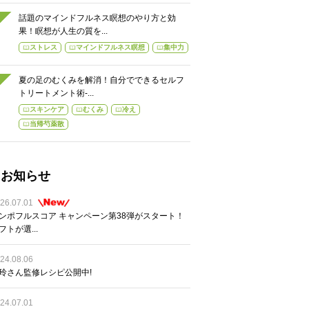
話題のマインドフルネス瞑想のやり方と効
果！瞑想が人生の質を...
ストレス
マインドフルネス瞑想
集中力
夏の足のむくみを解消！自分でできるセルフ
トリートメント術-...
スキンケア
むくみ
冷え
当帰芍薬散
お知らせ
26.07.01
ンポフルスコア キャンペーン第38弾がスタート！
フトが選...
24.08.06
玲さん監修レシピ公開中!
24.07.01