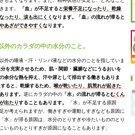
きもよくなります。また、精神状態が安定し、どんなこと
できます。
「血」が不足すると
栄養不足になったり、乾燥
なったり、涙も出にくく
なります。「血」の流れが滞ると
やあざができやすく
なります。
以外のカラダの中の水分のこと。
以外の唾液・汗・リンパ液などの水分のことを指していま
水分を充実させるため、肌・関節・臓腑などにうるおいを
の余分な熱を抑え、汗や尿として排出する働きもありま
足すると、乾燥するため、
喉が乾いたり、肌荒れが起きた
あります。
逆にカラダの中の
「水」の流れが滞ると
むくん
が出たり
することもあります。
「水」が不足する原因
足が考えられますが、働きすぎや運動しすぎなども原因に
「水」が滞る原因は、水分のとりすぎや冷たいもののとり
こいものもとりすぎが原因になることもあります。