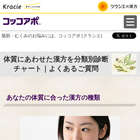
ペ
ー
ジ
は
脂肪・むくみのお悩みには、コッコアポ [クラシエ]
こ
こ
ま
体質にあわせた漢方を分類別診断
で
チャート
｜よくあるご質問
で
す
あなたの体質に合った漢方の種類