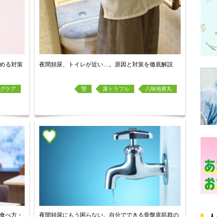
める対策
夜間頻尿、トイレが近い…。原因と対策を徹底解説
グケア
腎
尿トラブル
八味地黄丸
食べ方・
夜間頻尿にもう困らない。自分でできる骨盤底筋群の