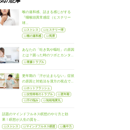
気の記事
喉の違和感、詰まる感じがする
『咽喉頭異常感症（ヒステリー
球...
ストレス
ヒステリー球
喉の違和感
気滞
あなたの「吐き気や嘔吐」の原因
とは？困った時のツボとカンタ...
胃腸トラブル
更年期の「汗が止まらない」症状
の原因と対処法を漢方の視点で...
ホットフラッシュ
女性特有のトラブル
更年期
汗の悩み
知柏地黄丸
話題のマインドフルネス瞑想のやり方と効
果！瞑想が人生の質を...
ストレス
マインドフルネス瞑想
集中力