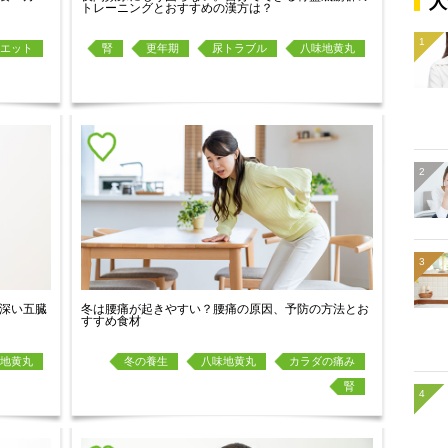
人
トレーニングとおすすめの漢方は？
エット
腎
更年期
尿トラブル
八味地黄丸
深い五臓
冬は腰痛が起きやすい？腰痛の原因、予防の方法とお
すすめ食材
地黄丸
冬の養生
八味地黄丸
カラダの痛み
腎