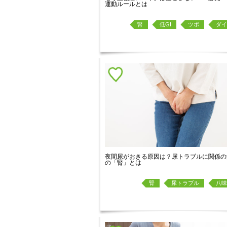
運動ルールとは
腎
低GI
ツボ
ダイ
夜間尿がおきる原因は？尿トラブルに関係の
の「腎」とは
腎
尿トラブル
八味