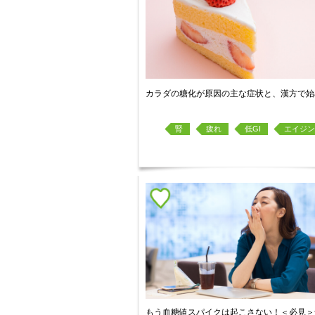
カラダの糖化が原因の主な症状と、漢方で始
腎
疲れ
低GI
エイジン
もう血糖値スパイクは起こさない！＜必見＞