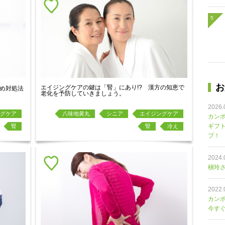
お
エイジングケアの鍵は「腎」にあり!? 漢方の知恵で
め対処法
老化を予防していきましょう。
2026.
グケア
八味地黄丸
シニア
エイジングケア
カンポ
ギフ
腎
腎
冷え
プ！
2024.
槇玲さ
2022.
カン
今す