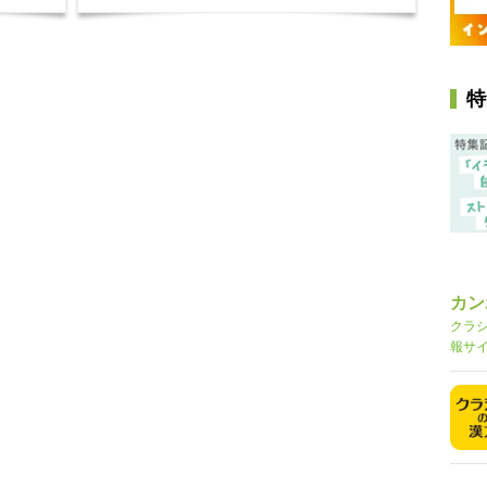
特
カン
クラ
報サ