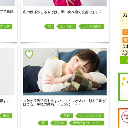
プで膀胱
冬の腰痛やしもやけは、黒い食べ物で改善できる!?
アップ
腎
しもやけ
カラダの痛み
指すに
加齢が原因!? 疲れやすい、トイレが近い、顔や手足が
ほてる、午後の微熱、口が渇く・・・･･･
出産
五行
エイジングケア
腎
更年期
女性特有のトラブル