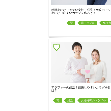
膀胱炎になりやすい女性、必見！免疫力アッ
炎になりにくいカラダを作ろう！
腎
尿トラブル
免疫力
アラフォーの妊活！妊娠しやすいカラダを目
は？
腎
妊活
女性特有のトラブル