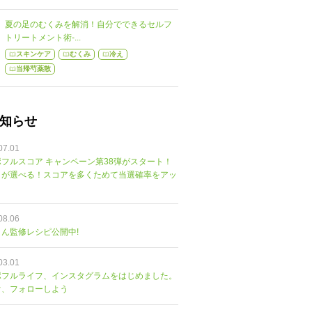
夏の足のむくみを解消！自分でできるセルフ
トリートメント術-...
スキンケア
むくみ
冷え
当帰芍薬散
知らせ
07.01
フルスコア キャンペーン第38弾がスタート！
トが選べる！スコアを多くためて当選確率をアッ
08.06
ん監修レシピ公開中!
03.01
ポフルライフ、インスタグラムをはじめました。
ぐ、フォローしよう