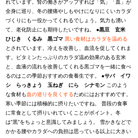
れています。腎の働きがアップすれば「気」「血」が
全身に巡り、冬の腰痛やしもやけになりにくいカラダ
づくりにも一役かってくれるでしょう。気力も湧い
て、老化防止にも期待したいですね。
●黒豆 玄米
ひじき くるみ 黒ゴマ
黒い食材はカラダを温める
とされています。冷えを改善し、血流を促してくれま
す。ビタミンたっぷりのカラダ温め効果のある玄米
と、血液の流れを改善してくれる黒ゴマを一緒に食べ
るのはこの季節おすすめの食養生です。
●サバ イワ
シ らっきょう 玉ねぎ にら シナモン
このよう
な食材も
血の巡りを良くする
ためにはおすすめです。
寒い季節には積極的に摂りたいですね。 普段の食事
に常食として摂りいれていくことがポイント。冬
は”黒”をちょっと意識してみましょう。 雪かきなどで
かかる腰やカラダへの負担は思っている以上に大きい