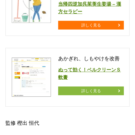
当帰四逆加呉茱萸生姜湯 – 漢
方セラピー
詳しく見る
あかぎれ、しもやけを改善
ぬって効く！ベルクリーンＳ
軟膏
詳しく見る
監修 樫出 恒代