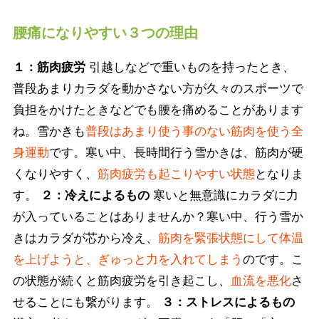
腰痛になりやすい３つの理由
１：筋肉疲労
引越しなどで重いものを持ったとき、
普段あまりカラダを動かさない方が久々のスポーツで
負担をかけたときなどでも腰を痛めることがあります
ね。雪かきも
普段はあまり使う事のない筋肉を使う全
身運動
です。寒い中、長時間行う雪かきは、筋肉が硬
くなりやすく、
筋肉疲労も起こりやすい状態
となりま
す。
２：冷えによるもの
寒いと無意識にカラダに力
が入っていることはありませんか？寒い中、行う雪か
きはカラダが芯から冷え、
筋肉を緊張状態にして体温
を上げようと、ぎゅっと力を入れてしまう
のです。こ
の状態が続くと筋肉疲労を引き起こし、
血流を悪化
さ
せることにも繋がります。
３：ストレスによるもの