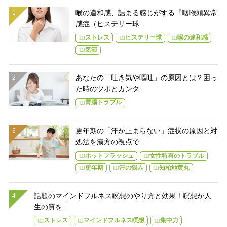
喉の違和感、詰まる感じがする『咽喉頭異常
感症（ヒステリー球...
ストレス
ヒステリー球
喉の違和感
気滞
あなたの「吐き気や嘔吐」の原因とは？困っ
た時のツボとカンタ...
胃腸トラブル
更年期の「汗が止まらない」症状の原因と対
処法を漢方の視点で...
ホットフラッシュ
女性特有のトラブル
更年期
汗の悩み
知柏地黄丸
話題のマインドフルネス瞑想のやり方と効果！瞑想が人
生の質を...
ストレス
マインドフルネス瞑想
集中力