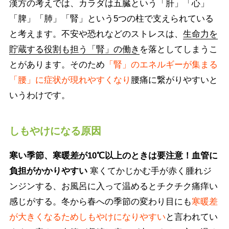
漢方の考えでは、カラダは五臓という「肝」「心」
「脾」「肺」「腎」という5つの柱で支えられている
と考えます。不安や恐れなどのストレスは、
生命力を
貯蔵する役割も担う「腎」の働き
を落としてしまうこ
とがあります。そのため
「腎」のエネルギーが集まる
「腰」に症状が現れやすくなり
腰痛に繋がりやすいと
いうわけです。
しもやけになる原因
寒い季節、寒暖差が10℃以上のときは要注意！血管に
負担がかかりやすい
寒くてかじかむ手が赤く腫れジ
ンジンする、お風呂に入って温めるとチクチク痛痒い
感じがする。冬から春への季節の変わり目にも
寒暖差
が大きくなるためしもやけになりやすい
と言われてい