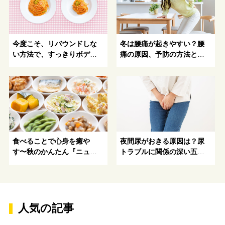
今度こそ、リバウンドしな
冬は腰痛が起きやすい？腰
い方法で、すっきりボディ
痛の原因、予防の方法とお
を手にいれよう！
すすめ食材
食べることで心身を癒や
夜間尿がおきる原因は？尿
す〜秋のかんたん『ニュー
トラブルに関係の深い五臓
トリションレシピ』〜
の「腎」とは
人気の記事