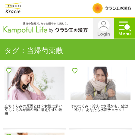
Menu
Login
タグ：当帰芍薬散
立ちくらみの原因とは？女性に多い
そのむくみ・冷えは水滞かも。鍵は
立ちくらみが雨の日に増えやすい理
「巡り」 あなたも水滞チェック！
由