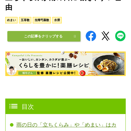
由
めまい
五苓散
当帰芍薬散
水滞
この記事をクリップする
目次
雨の日の「立ちくらみ」や「めまい」はカ