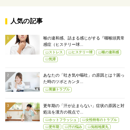
慢さんの暮らしの秘訣
い人の特徴
人気の記事
喉の違和感、詰まる感じがする『咽喉頭異常
感症（ヒステリー球...
ストレス
ヒステリー球
喉の違和感
気滞
あなたの「吐き気や嘔吐」の原因とは？困っ
た時のツボとカンタ...
胃腸トラブル
更年期の「汗が止まらない」症状の原因と対
処法を漢方の視点で...
ホットフラッシュ
女性特有のトラブル
更年期
汗の悩み
知柏地黄丸