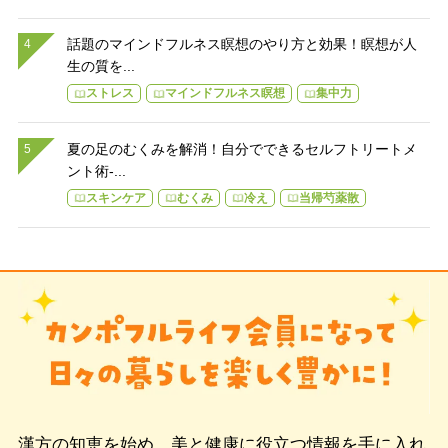
話題のマインドフルネス瞑想のやり方と効果！瞑想が人
生の質を...
ストレス
マインドフルネス瞑想
集中力
夏の足のむくみを解消！自分でできるセルフトリートメ
ント術-...
スキンケア
むくみ
冷え
当帰芍薬散
漢方の知恵を始め、美と健康に役立つ情報を手に入れ