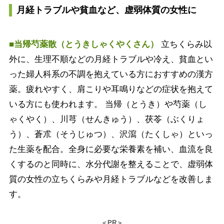
月経トラブルや貧血など、虚弱体質の女性に
■当帰芍薬散（とうきしゃくやくさん）
立ちくらみ以
外に、生理不順などの月経トラブルや冷え、貧血とい
った婦人科系の不調を抱えている方におすすめの漢方
薬。疲れやすく、肩こりや耳鳴りなどの症状を抱えて
いる方にも使われます。 当帰（とうき）や芍薬（し
ゃくやく）、川芎（せんきゅう）、茯苓（ぶくりょ
う）、蒼朮（そうじゅつ）、沢瀉（たくしゃ）といっ
た生薬を配合。全身に必要な栄養素を補い、血流を良
くするのと同時に、水分代謝を整えることで、虚弱体
質の女性の立ちくらみや月経トラブルなどを改善しま
す。
＜PR＞