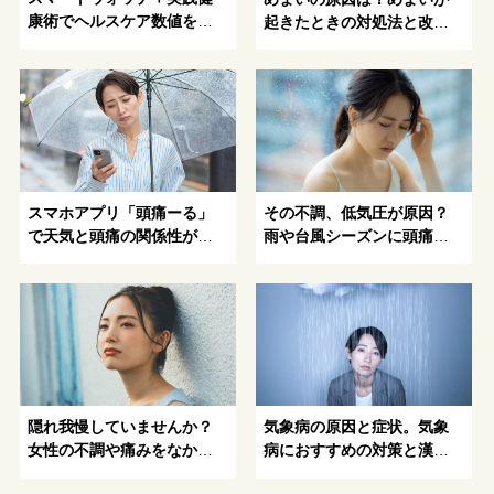
康術でヘルスケア数値を改
起きたときの対処法と改善
善！
方法を紹介
スマホアプリ「頭痛ーる」
その不調、低気圧が原因？
で天気と頭痛の関係性が明
雨や台風シーズンに頭痛が
らかに！
起きる原因と対処法
隠れ我慢していませんか？
気象病の原因と症状。気象
女性の不調や痛みをなかっ
病におすすめの対策と漢方
たことにしてしまう隠れ我
薬とは？-気象病になりやす