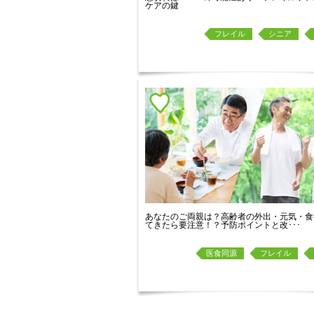
ケアの鍵
フレイル
シニア
あなたのご両親は？高齢者の外出・元気・食
てきたら要注意！？予防ポイントと改･･･
医食同源
フレイル