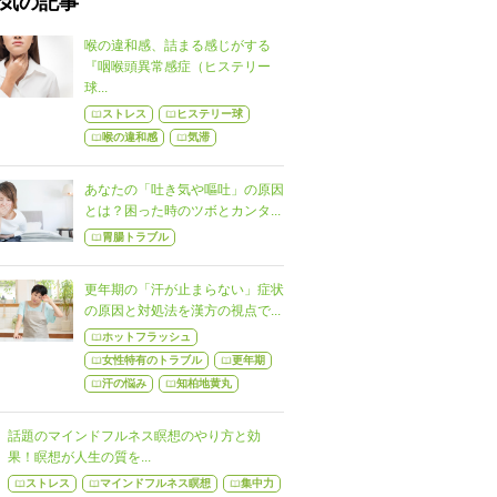
気の記事
喉の違和感、詰まる感じがする
『咽喉頭異常感症（ヒステリー
球...
ストレス
ヒステリー球
喉の違和感
気滞
あなたの「吐き気や嘔吐」の原因
とは？困った時のツボとカンタ...
胃腸トラブル
更年期の「汗が止まらない」症状
の原因と対処法を漢方の視点で...
ホットフラッシュ
女性特有のトラブル
更年期
汗の悩み
知柏地黄丸
話題のマインドフルネス瞑想のやり方と効
果！瞑想が人生の質を...
ストレス
マインドフルネス瞑想
集中力