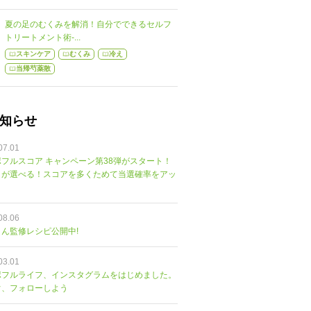
夏の足のむくみを解消！自分でできるセルフ
トリートメント術-...
スキンケア
むくみ
冷え
当帰芍薬散
知らせ
07.01
フルスコア キャンペーン第38弾がスタート！
トが選べる！スコアを多くためて当選確率をアッ
08.06
ん監修レシピ公開中!
03.01
ポフルライフ、インスタグラムをはじめました。
ぐ、フォローしよう