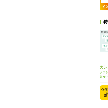
特
カン
クラ
報サ