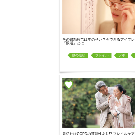
その眼精疲労は年のせい？今できるアイフレ
『眼活』とは
眼の症状
フレイル
ツボ
息切れはCOPDの可能性あり!? フレイルケア