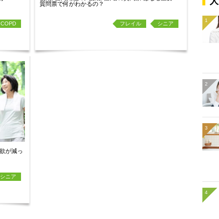
人
質問票で何がわかるの？
COPD
フレイル
シニア
欲が減っ
シニア