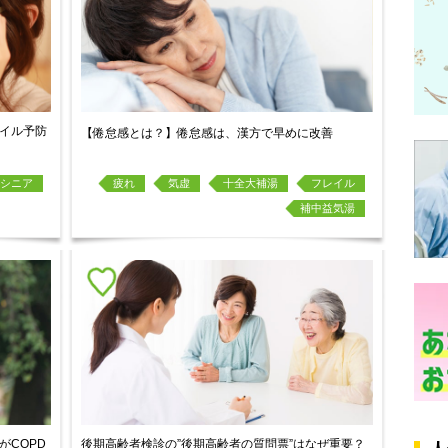
イル予防
【倦怠感とは？】倦怠感は、漢方で早めに改善
シニア
疲れ
気虚
十全大補湯
フレイル
補中益気湯
がCOPD
後期高齢者検診の”後期高齢者の質問票”はなぜ重要？