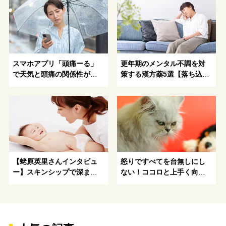
スマホアプリ「頭痛ーる」
更年期のメンタル不調を対
で天気と頭痛の関係性が明
策する漢方薬5選【落ち込み
らかに！
やイライラが止まらな
い…。】
【蛯原英里さんインタビュ
怒りですべてを台無しにし
ー】スキンシップで深まる
ない！ココロと上手く向き
親子の絆
合うアンガーマネジメント
とは