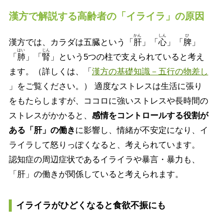
漢方で解説する高齢者の「イライラ」の原因
かん
しん
ひ
漢方では、カラダは五臓という「
肝
」「
心
」「
脾
」
はい
じん
「
肺
」「
腎
」という5つの柱で支えられていると考え
ます。（詳しくは、「
漢方の基礎知識－五行の物差し
」をご覧ください。） 適度なストレスは生活に張り
をもたらしますが、ココロに強いストレスや長時間の
ストレスがかかると、
感情をコントロールする役割が
ある「肝」の働き
に影響し、情緒が不安定になり、イ
ライラして怒りっぽくなると、考えられています。
認知症の周辺症状であるイライラや暴言・暴力も、
「肝」の働きが関係していると考えられます。
イライラがひどくなると食欲不振にも