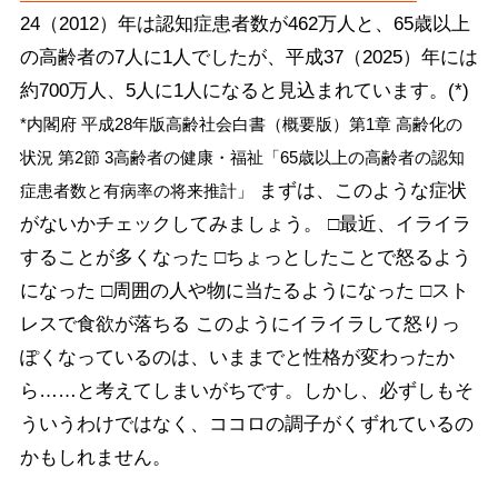
24（2012）年は認知症患者数が462万人と、65歳以上
の高齢者の7人に1人でしたが、平成37（2025）年には
約700万人、5人に1人になると見込まれています。(*)
*内閣府 平成28年版高齢社会白書（概要版）第1章 高齢化の
状況 第2節 3高齢者の健康・福祉「65歳以上の高齢者の認知
まずは、このような症状
症患者数と有病率の将来推計」
がないかチェックしてみましょう。 □最近、イライラ
することが多くなった □ちょっとしたことで怒るよう
になった □周囲の人や物に当たるようになった □スト
レスで食欲が落ちる このようにイライラして怒りっ
ぽくなっているのは、いままでと性格が変わったか
ら……と考えてしまいがちです。しかし、必ずしもそ
ういうわけではなく、ココロの調子がくずれているの
かもしれません。