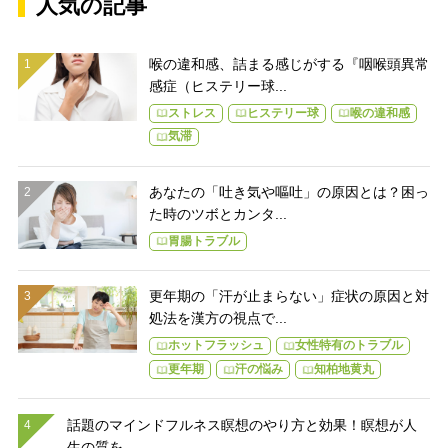
人気の記事
喉の違和感、詰まる感じがする『咽喉頭異常
感症（ヒステリー球...
ストレス
ヒステリー球
喉の違和感
気滞
あなたの「吐き気や嘔吐」の原因とは？困っ
た時のツボとカンタ...
胃腸トラブル
更年期の「汗が止まらない」症状の原因と対
処法を漢方の視点で...
ホットフラッシュ
女性特有のトラブル
更年期
汗の悩み
知柏地黄丸
話題のマインドフルネス瞑想のやり方と効果！瞑想が人
生の質を...