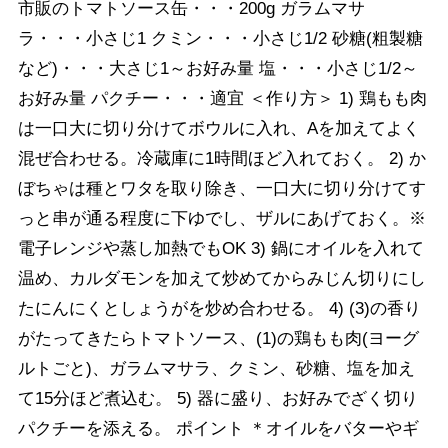
市販のトマトソース缶・・・200g ガラムマサ
ラ・・・小さじ1 クミン・・・小さじ1/2 砂糖(粗製糖
など)・・・大さじ1～お好み量 塩・・・小さじ1/2～
お好み量 パクチー・・・適宜 ＜作り方＞ 1) 鶏もも肉
は一口大に切り分けてボウルに入れ、Aを加えてよく
混ぜ合わせる。冷蔵庫に1時間ほど入れておく。 2) か
ぼちゃは種とワタを取り除き、一口大に切り分けてす
っと串が通る程度に下ゆでし、ザルにあげておく。※
電子レンジや蒸し加熱でもOK 3) 鍋にオイルを入れて
温め、カルダモンを加えて炒めてからみじん切りにし
たにんにくとしょうがを炒め合わせる。 4) (3)の香り
がたってきたらトマトソース、(1)の鶏もも肉(ヨーグ
ルトごと)、ガラムマサラ、クミン、砂糖、塩を加え
て15分ほど煮込む。 5) 器に盛り、お好みでざく切り
パクチーを添える。 ポイント ＊オイルをバターやギ