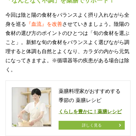
「なんとなく不調」を薬膳でサポート！
今回は陰と陽の食材をバランスよく摂り入れながら全
身を巡る
『血流』を改善
させていきましょう。陰陽の
食材の選び方のポイントのひとつは「旬の食材を選ぶ
こと」。新鮮な旬の食材をバランスよく選びながら調
理すると体調も自然とよくなり、カラダの内から元気
になってきますよ。※循環器等の疾患がある場合は除
く。
薬膳料理家がおすすめする
季節の 薬膳レシピ
くらしを豊かに！薬膳レシピ
詳しく見る