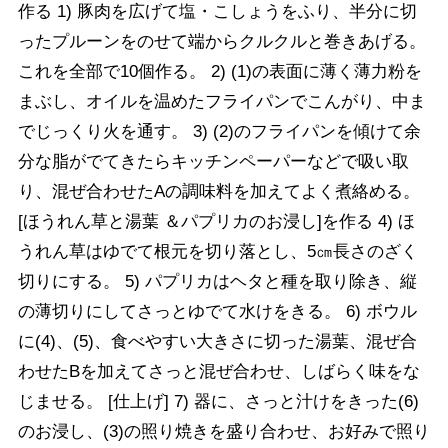
作る 1) 豚肉を広げて塩・こしょうをふり、半分に切
ったプルーンをのせて端からクルクルと巻きあげる。
これを全部で10個作る。 2) (1)の表面に薄く薄力粉を
まぶし、オイルを温めたフライパンでこんがり、中ま
でじっくり火を通す。 3) (2)のフライパンを傾けて余
分な脂がでてきたらキッチンペーパーなどで吸い取
り、混ぜ合わせたAの調味料を加えてよく煮絡める。
[ほうれん草と湯葉 ＆パプリカのお浸し]を作る 4) ほ
うれん草はゆでて根元を切り落とし、5㎝長さのざく
切りにする。 5) パプリカはヘタと種を取り除き、縦
の薄切りにしてさっとゆでて水けをきる。 6) ボウル
に(4)、(5)、食べやすい大きさに切った湯葉、混ぜ合
わせたBを加えてさっと混ぜ合わせ、しばらく味をな
じませる。 [仕上げ] 7) 器に、さっと汁けをきった(6)
のお浸し、(3)の照り焼きを盛り合わせ、お好みで照り