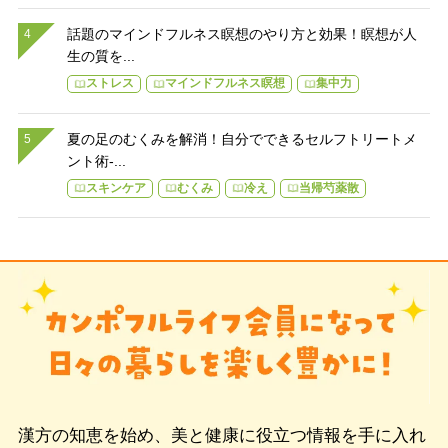
話題のマインドフルネス瞑想のやり方と効果！瞑想が人
生の質を...
ストレス
マインドフルネス瞑想
集中力
夏の足のむくみを解消！自分でできるセルフトリートメ
ント術-...
スキンケア
むくみ
冷え
当帰芍薬散
漢方の知恵を始め、美と健康に役立つ情報を手に入れ