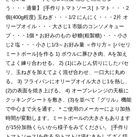
う・・・適量】 [手作りトマトソース] トマト・・・2
個(400g程度) 玉ねぎ・・・1/2 にんにく・・・2片 オ
リーブオイル・・・大さじ1 市販のコンソメキュー
ブ・・・1個＊お好みのもの 砂糖(粗製糖)・・・小さ
じ2 塩・・・小さじ1/3～お好み量 ＜作り方＞ [パセリ
ミートボール]を作る 1) ボウルに豚ひき肉、Aを加え
てよく練り合わせる。 2) (1)にみじん切りにしたパセ
リ、玉ねぎを加えてよく混ぜ合わせ、一口大に丸め
る。 3) フライパンにオリーブオイル大さじ1を熱し、
(2)の表面を焼き上げる。 4) オーブンレンジの天板に
クッキングシートを敷き、(3)を並べて『グリル』機能
で中心まで火を通す。＊ご使用のメーカーにより加熱
時間が変動します。ミートボールの大きさもあります
が15分加熱くらいから様子をみてください。 [手作り
トマトソース]を作る 5)トマトは湯むきをしてざく切