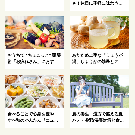
さ！休日に手軽に味わう
「薬膳ランチ」 〜東急東横
線・みなとみらい線の注目
店3選〜
おうちで “ちょこっと” 薬膳
あたため上手な「しょうが
術「お疲れさん」におすす
湯」しょうがの効果とアレ
めの元気アップ薬膳
ンジレシピ
食べることで心身を癒や
夏の養生｜漢方で整える夏
す〜秋のかんたん『ニュー
バテ・暑邪/湿邪対策と食
トリションレシピ』〜
事・睡眠・冷房の使い方