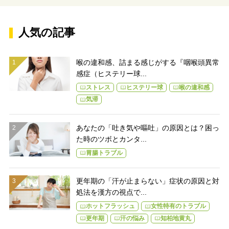
人気の記事
喉の違和感、詰まる感じがする『咽喉頭異常
感症（ヒステリー球...
ストレス
ヒステリー球
喉の違和感
気滞
あなたの「吐き気や嘔吐」の原因とは？困っ
た時のツボとカンタ...
胃腸トラブル
更年期の「汗が止まらない」症状の原因と対
処法を漢方の視点で...
ホットフラッシュ
女性特有のトラブル
更年期
汗の悩み
知柏地黄丸