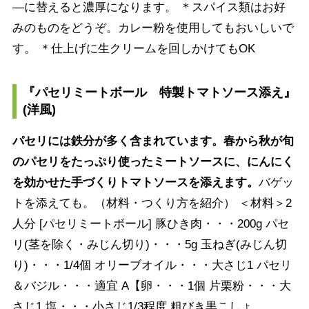
―に替えると濃厚になります。 ＊スパイス類はお好
みのものをどうぞ。カレー粉を使用してもおいしいで
す。 ＊仕上げに生クリームを回しかけてもOK
『パセリミートボール 特製トマトソース添え』
(洋風)
パセリには鉄分が多く含まれています。春から秋が旬
のパセリをたっぷり使ったミートソースに、にんにく
を効かせた手づくりトマトソースを添えます。
バゲッ
トを添えても。（材料・つくり方を紹介） ＜材料＞2
人分 [パセリミートボール] 豚ひき肉・・・200g パセ
リ(茎を除く・みじん切り)・・・5g 玉ねぎ(みじん切
り)・・・1/4個 オリーブオイル・・・大さじ1 パセリ
＆バジル・・・適宜 A【卵・・・1個 片栗粉・・・大
さじ1 塩・・・小さじ1/3程度 粗びき黒こしょ