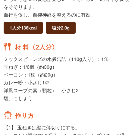
をそそります。
血行を促し、自律神経を整えるのに有効。
1人分136kcal
塩分2.0g
ミックスビーンズの水煮缶詰（110g入り）：1缶
玉ねぎ：1/6個（約30g）
ベーコン：1枚（約20g）
カレー粉：小さじ1/2
洋風スープの素（顆粒）：小さじ2
塩、こしょう
【1】
玉ねぎは縦に薄切りにする。