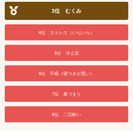
3位 むくみ
4位 ストレス（いらいら）
5位 冷え症
6位 不眠（寝つきが悪い）
7位 鼻づまり
8位 二日酔い