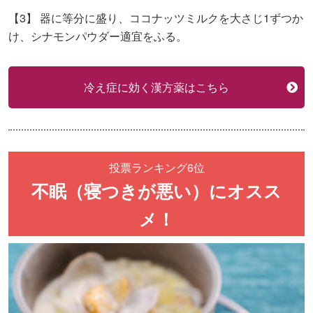
【3】
器に等分に盛り、ココナッツミルクを大さじ1ずつか
け、シナモンパウダー適宜をふる。
冷え症に効く漢方薬はこちら
投票ランキング6位
不眠（寝つきが悪い）にオスス
メ！