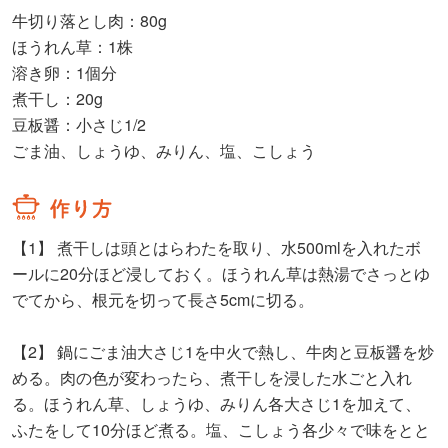
牛切り落とし肉：80g
ほうれん草：1株
溶き卵：1個分
煮干し：20g
豆板醤：小さじ1/2
ごま油、しょうゆ、みりん、塩、こしょう
【1】
煮干しは頭とはらわたを取り、水500mlを入れたボ
ールに20分ほど浸しておく。ほうれん草は熱湯でさっとゆ
でてから、根元を切って長さ5cmに切る。
【2】
鍋にごま油大さじ1を中火で熱し、牛肉と豆板醤を炒
める。肉の色が変わったら、煮干しを浸した水ごと入れ
る。ほうれん草、しょうゆ、みりん各大さじ1を加えて、
ふたをして10分ほど煮る。塩、こしょう各少々で味をとと