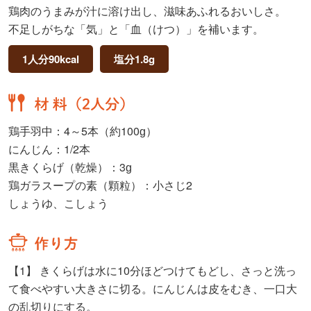
鶏肉のうまみが汁に溶け出し、滋味あふれるおいしさ。
不足しがちな「気」と「血（けつ）」を補います。
1人分90kcal
塩分1.8g
鶏手羽中：4～5本（約100ɡ）
にんじん：1/2本
黒きくらげ（乾燥）：3ɡ
鶏ガラスープの素（顆粒）：小さじ2
しょうゆ、こしょう
【1】
きくらげは水に10分ほどつけてもどし、さっと洗っ
て食べやすい大きさに切る。にんじんは皮をむき、一口大
の乱切りにする。