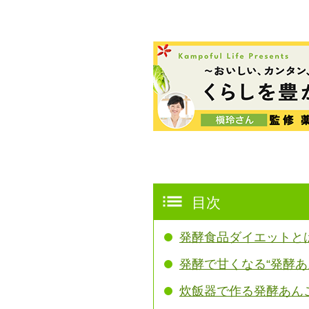
目次
発酵食品ダイエットと
発酵で甘くなる“発酵あ
炊飯器で作る発酵あん