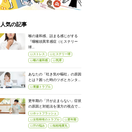
人気の記事
喉の違和感、詰まる感じがする
『咽喉頭異常感症（ヒステリー
球...
ストレス
ヒステリー球
喉の違和感
気滞
あなたの「吐き気や嘔吐」の原因
とは？困った時のツボとカンタ...
胃腸トラブル
更年期の「汗が止まらない」症状
の原因と対処法を漢方の視点で...
ホットフラッシュ
女性特有のトラブル
更年期
汗の悩み
知柏地黄丸