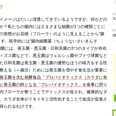
「
？
20
T
イメージはだいぶ浸透してきているようですが、何がどの
か？私たちの腸内にはさまざまな細菌が1つの種類ごとに
20
の形態がお花畑（フローラ）のように見えることから“腸
池
ます。医学的には“腸内細菌叢（ちょうないさいきんそ
細菌には、善玉菌・悪玉菌・日和見菌の3つのタイプが存在
ィズス菌などで、悪玉菌はウェルシュ菌やブドウ球菌など
た日和見菌は善玉菌・悪玉菌の優勢なほうの味方をする性
整える（＝腸活）ためには善玉菌を増やす食生活が重要に
善玉菌を含む発酵食品「プロバイオティクス（カラダに有
と善玉菌の餌となる「プレバイオティクス」を食事に摂り
内フローラが整うことでデトックスが促され、健康的なダ
、カラダ全体がイキイキと活性化することで血流が促進さ
得られるわけです。