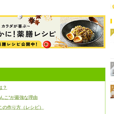
は？
んこ”が最強な理由
この作り方（レシピ）