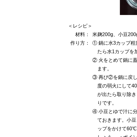
＜レシピ＞
材料：
米麹200g、小豆200
作り方：
① 鍋に水3カップ
たら水1カップを
② 火をとめて鍋に
ます。
③ 再び②を鍋に戻
度の弱火にして4
が出たら取り除き
りです。
④ 小豆とゆで汁に
ておきます。小豆
ップをかけて60