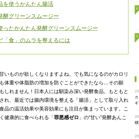
品を使うかんたん腸活
発酵グリーンスムージー
使ったかんたん発酵グリーンスムージー
ど「食」のムラを整えるには
甘いものが欲しくなりますよね。でも気になるのがカロリ
も体重や体脂肪の増加を防ぐことができたなら…その願
もしれません！日本人には馴染み深い発酵食品。もともと
20
カ
され、最近では腸内環境を整える「腸活」として取り入れ
ギ
食品の温活効果や美容効果にも注目が集まっています。こ
20
く健康的に食べられる「
罪悪感ゼロ
」の“甘い”発酵あんこ
槇
20