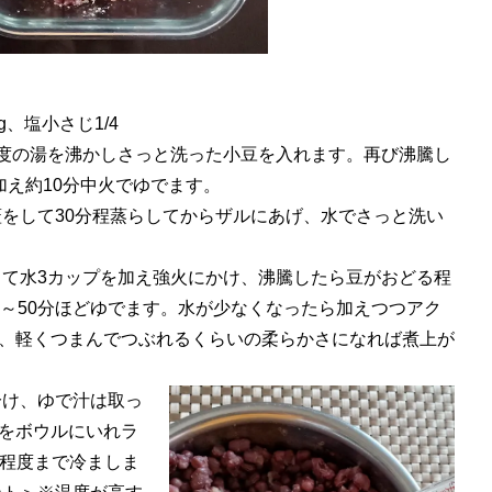
g、塩小さじ1/4
程度の湯を沸かしさっと洗った小豆を入れます。再び沸騰し
加え約10分中火でゆでます。
蓋をして30分程蒸らしてからザルにあげ、水でさっと洗い
して水3カップを加え強火にかけ、沸騰したら豆がおどる程
0～50分ほどゆでます。水が少なくなったら加えつつアク
、軽くつまんでつぶれるくらいの柔らかさになれば煮上が
分け、ゆで汁は取っ
をボウルにいれラ
℃程度まで冷ましま