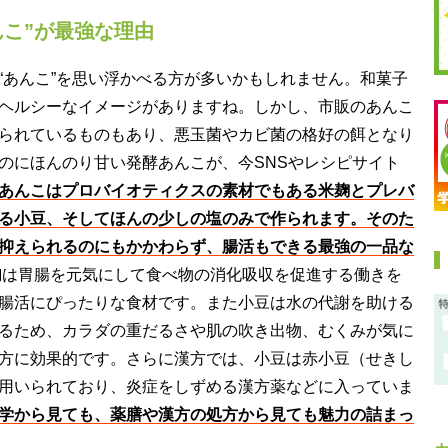
んこ”が最強な理由
“あんこ”を思い浮かべる方が多いかもしれません。和菓子
ヘルシーなイメージがありますね。しかし、市販のあんこ
られているものもあり、悪玉菌やカビ菌の格好の餌となり
のにほんのり甘い発酵あんこが、今SNSやレシピサイト
あんこはプロバイオティクスの素材でもある米麹とプレバ
る小豆、そしてほんの少しの塩のみで作られます。そのた
抑えられるのにもかかわらず、腸活もできる最強の一品な
は胃腸を元気にして食べ物の消化吸収を促進する働きを
腸活にぴったりな食材です。また小豆は水の代謝を助ける
るため、カラダの重だるさや肌の吹き出物、むくみが気に
方に効果的です。さらに漢方では、小豆は赤小豆（せきし
用いられており、炎症をしずめる漢方薬などに入っていま
学から見ても、薬膳や漢方の処方から見ても魅力の詰まっ