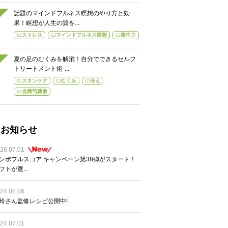
話題のマインドフルネス瞑想のやり方と効
果！瞑想が人生の質を...
ストレス
マインドフルネス瞑想
集中力
夏の足のむくみを解消！自分でできるセルフ
トリートメント術-...
スキンケア
むくみ
冷え
当帰芍薬散
お知らせ
26.07.01
ンポフルスコア キャンペーン第38弾がスタート！
フトが選...
24.08.06
玲さん監修レシピ公開中!
24.07.01