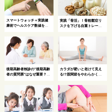
スマートウォッチ＋実践健
実践「骨活」！骨粗鬆症リ
康術でヘルスケア数値を改
スクを下げる自重トレーニ
善！
ングと食事法とは
後期高齢者検診の”後期高齢
カラダが硬いと老けて見え
者の質問票”はなぜ重要？質
る!?股関節をやわらかく保
問票で何がわかるの？
つ、簡単ストレッチ