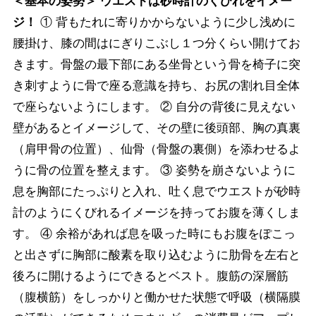
＜基本の姿勢＞ ウエストは砂時計のくびれをイメー
ジ！
① 背もたれに寄りかからないように少し浅めに
腰掛け、膝の間はにぎりこぶし１つ分くらい開けてお
きます。骨盤の最下部にある坐骨という骨を椅子に突
き刺すように骨で座る意識を持ち、お尻の割れ目全体
で座らないようにします。 ② 自分の背後に見えない
壁があるとイメージして、その壁に後頭部、胸の真裏
（肩甲骨の位置）、仙骨（骨盤の裏側）を添わせるよ
うに骨の位置を整えます。 ③ 姿勢を崩さないように
息を胸部にたっぷりと入れ、吐く息でウエストが砂時
計のようにくびれるイメージを持ってお腹を薄くしま
す。 ④ 余裕があれば息を吸った時にもお腹をぽこっ
と出さずに胸部に酸素を取り込むように肋骨を左右と
後ろに開けるようにできるとベスト。腹筋の深層筋
（腹横筋）をしっかりと働かせた状態で呼吸（横隔膜