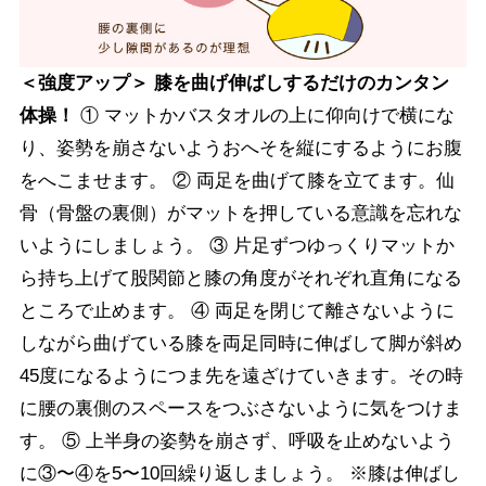
＜強度アップ＞ 膝を曲げ伸ばしするだけのカンタン
体操！
① マットかバスタオルの上に仰向けで横にな
り、姿勢を崩さないようおへそを縦にするようにお腹
をへこませます。 ② 両足を曲げて膝を立てます。仙
骨（骨盤の裏側）がマットを押している意識を忘れな
いようにしましょう。 ③ 片足ずつゆっくりマットか
ら持ち上げて股関節と膝の角度がそれぞれ直角になる
ところで止めます。 ④ 両足を閉じて離さないように
しながら曲げている膝を両足同時に伸ばして脚が斜め
45度になるようにつま先を遠ざけていきます。その時
に腰の裏側のスペースをつぶさないように気をつけま
す。 ⑤ 上半身の姿勢を崩さず、呼吸を止めないよう
に③〜④を5〜10回繰り返しましょう。 ※膝は伸ばし