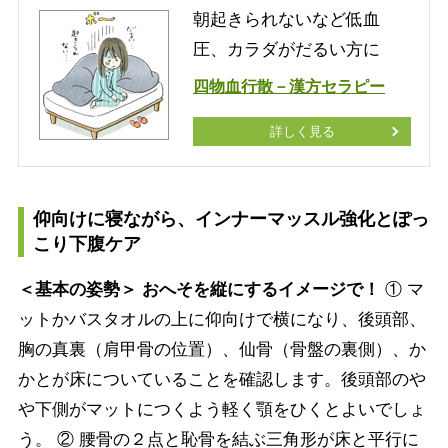
朝起きられないなど低血
圧、カラダがだるい方に
四物血行散－漢方セラピー
詳しく見る
仰向けに寝ながら、インナーマッスル強化とぽっ
こり下腹ケア
＜基本の姿勢＞ おへそを縦にするイメージで！
① マ
ットかバスタオルの上に仰向けで横になり、後頭部、
胸の真裏（肩甲骨の位置）、仙骨（骨盤の裏側）、か
かとが床についていることを確認します。後頭部のや
や下側がマットにつくよう軽く顎をひくとよいでしょ
う。 ② 腰骨の２点と恥骨を結ぶ三角形が床と平行に