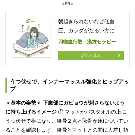
＜PR＞
朝起きられないなど低血
圧、カラダがだるい方に
四物血行散－漢方セラピー
詳しく見る
うつ伏せで、インナーマッスル強化とヒップアッ
プ
＜基本の姿勢＞ 下腹部にガビョウが刺さらないよう
に持ち上げるイメージ
① マットかバスタオルの上に
うつ伏せで横になり、腰骨２点と恥骨が床についてい
ることを確認します。腰骨とマットとの間に人差し指