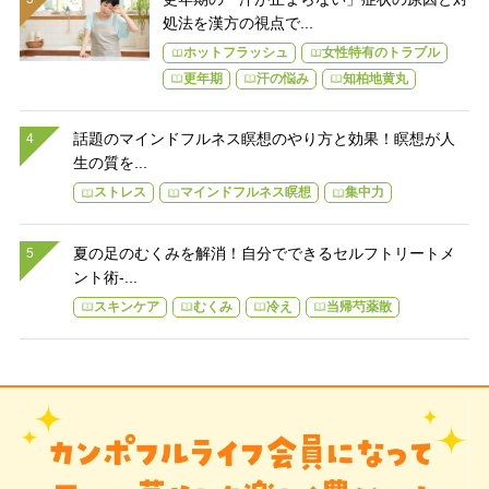
処法を漢方の視点で...
ホットフラッシュ
女性特有のトラブル
更年期
汗の悩み
知柏地黄丸
話題のマインドフルネス瞑想のやり方と効果！瞑想が人
生の質を...
ストレス
マインドフルネス瞑想
集中力
夏の足のむくみを解消！自分でできるセルフトリートメ
ント術-...
スキンケア
むくみ
冷え
当帰芍薬散