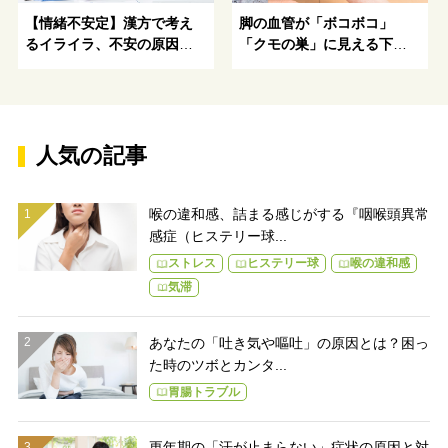
【情緒不安定】漢方で考え
脚の血管が「ボコボコ」
るイライラ、不安の原因と
「クモの巣」に見える下肢
解消方法を伝授！
静脈瘤の対策とは
人気の記事
喉の違和感、詰まる感じがする『咽喉頭異常
感症（ヒステリー球...
ストレス
ヒステリー球
喉の違和感
気滞
あなたの「吐き気や嘔吐」の原因とは？困っ
た時のツボとカンタ...
胃腸トラブル
更年期の「汗が止まらない」症状の原因と対