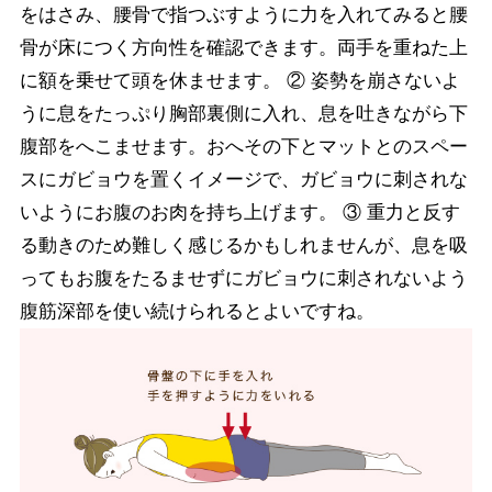
をはさみ、腰骨で指つぶすように力を入れてみると腰
骨が床につく方向性を確認できます。両手を重ねた上
に額を乗せて頭を休ませます。 ② 姿勢を崩さないよ
うに息をたっぷり胸部裏側に入れ、息を吐きながら下
腹部をへこませます。おへその下とマットとのスペー
スにガビョウを置くイメージで、ガビョウに刺されな
いようにお腹のお肉を持ち上げます。 ③ 重力と反す
る動きのため難しく感じるかもしれませんが、息を吸
ってもお腹をたるませずにガビョウに刺されないよう
腹筋深部を使い続けられるとよいですね。