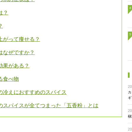
は？
？
上がって痩せる？
はなぜですか？
効果がある？
る食べ物
20
の冷えにおすすめのスパイス
カ
ギ
のスパイスが全てつまった「五香粉」とは
20
槇
20