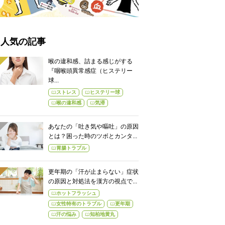
人気の記事
喉の違和感、詰まる感じがする
『咽喉頭異常感症（ヒステリー
球...
ストレス
ヒステリー球
喉の違和感
気滞
あなたの「吐き気や嘔吐」の原因
とは？困った時のツボとカンタ...
胃腸トラブル
更年期の「汗が止まらない」症状
の原因と対処法を漢方の視点で...
ホットフラッシュ
女性特有のトラブル
更年期
汗の悩み
知柏地黄丸