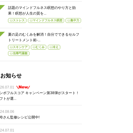
話題のマインドフルネス瞑想のやり方と効
果！瞑想が人生の質を...
ストレス
マインドフルネス瞑想
集中力
夏の足のむくみを解消！自分でできるセルフ
トリートメント術-...
スキンケア
むくみ
冷え
当帰芍薬散
お知らせ
26.07.01
ンポフルスコア キャンペーン第38弾がスタート！
フトが選...
24.08.06
玲さん監修レシピ公開中!
24.07.01