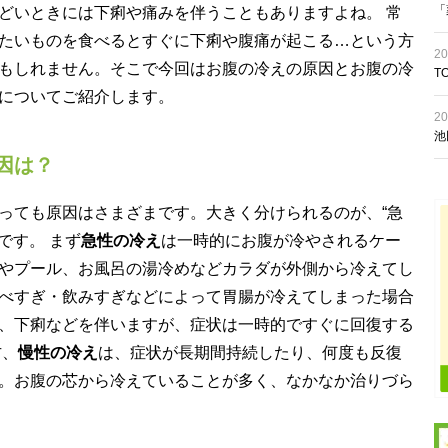
「
どいときには下痢や痛みを伴うこともありますよね。 常
たいものを食べるとすぐに下痢や腹痛が起こる…という方
20
もしれません。そこで今回はお腹の冷えの原因とお腹の冷
T
についてご紹介します。
20
池
因は？
っても原因はさまざまです。大きく分けられるのが、“急
です。 まず
急性の冷え
は一時的にお腹が冷やされるケー
やプール、お風呂の湯冷めなどカラダが外側から冷えてし
べすぎ・飲みすぎなどによって胃腸が冷えてしまった場合
、下痢などを伴いますが、症状は一時的ですぐに回復する
方、
慢性の冷え
は、症状が長期間持続したり、何度も反復
。お腹の芯から冷えていることが多く、なかなか治りづら