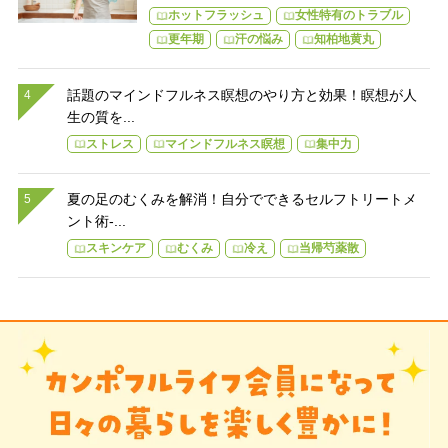
ホットフラッシュ
女性特有のトラブル
更年期
汗の悩み
知柏地黄丸
話題のマインドフルネス瞑想のやり方と効果！瞑想が人
生の質を...
ストレス
マインドフルネス瞑想
集中力
夏の足のむくみを解消！自分でできるセルフトリートメ
ント術-...
スキンケア
むくみ
冷え
当帰芍薬散