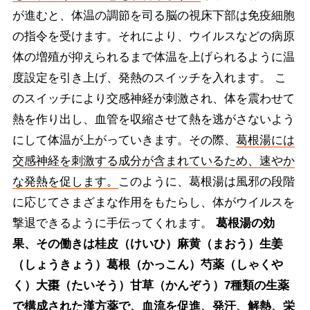
が進むと、体温の調節を司る脳の視床下部は免疫細胞
の指令を受けます。それにより、ウイルスなどの病原
体の増殖が抑えられるまで体温を上げられるように温
度設定を引き上げ、発熱のスイッチを入れます。 こ
のスイッチにより交感神経が刺激され、体を震わせて
熱を作り出し、血管を収縮させて熱を逃がさないよう
にして体温が上がっていきます。その際、
葛根湯には
交感神経を刺激する成分が含まれているため、速やか
な発熱を促します。
このように、葛根湯は風邪の段階
に応じてさまざまな作用をもたらし、体がウイルスを
撃退できるように手伝ってくれます。
葛根湯の効
果、その働きは桂皮（けいひ）麻黄（まおう）生姜
（しょうきょう）葛根（かっこん）芍薬（しゃくや
く）大棗（たいそう）甘草（かんぞう）7種類の生薬
で構成された漢方薬で、血流を促進、発汗、解熱、栄