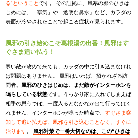
る”ということ
です。 その証拠に、風寒の邪のひきは
じめには、「寒気」や「透明な鼻水」など、カラダの
表面が冷やされたことで起こる症状が見られます。
風邪の引き始めこそ葛根湯の出番！風邪はす
ぐさま追い払う！
寒い敵が攻めて来ても、カラダの中に引き込まなけれ
ば問題はありません。 風邪はいわば、招かれざる訪
問者。
風邪のひきはじめは、まだ敵がインターホンを
鳴らしている状態
です。うっかり家に入れてしまえば
相手の思うつぼ。一度入るとなかなか出て行ってはく
れません。インターホンが鳴った時点で、
すぐさま察
知して追い払えば、風邪を引き込むことなく、すぐに
治ります
。
風邪対策で一番大切なのは、この“ひきは