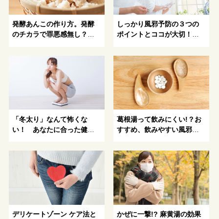
発酵あんこの作り方。発酵
しっかり風邪予防の３つの
のチカラで罪悪感無し？！
ポイントとココが大切！葛
甘くて美味しいダイエット
根湯の飲み方
レシピ
「冬太り」なんて怖くな
葛根湯って飲みにくい!？お
い！ あなたに合った健康
すすめ、飲みやすい風邪の
的にキレイになる方法がわ
漢方薬の種類をご紹介！
かる！
デリケートゾーン ケア法と
かぜに一撃!? 麻黄湯の効果