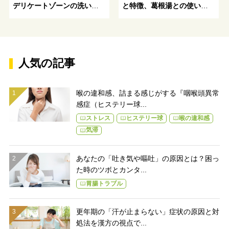
デリケートゾーンの洗い方
と特徴、葛根湯との使い分
～美容と健康への道しるべ
け-注意点をチェック
人気の記事
喉の違和感、詰まる感じがする『咽喉頭異常
感症（ヒステリー球...
ストレス
ヒステリー球
喉の違和感
気滞
あなたの「吐き気や嘔吐」の原因とは？困っ
た時のツボとカンタ...
胃腸トラブル
更年期の「汗が止まらない」症状の原因と対
処法を漢方の視点で...