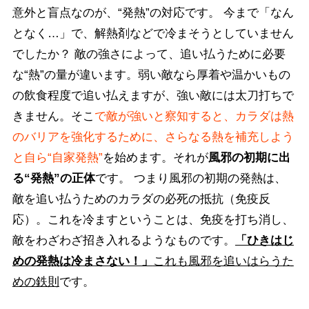
意外と盲点なのが、“発熱”の対応です。 今まで「なん
となく…」で、解熱剤などで冷まそうとしていません
でしたか？ 敵の強さによって、追い払うために必要
な“熱”の量が違います。弱い敵なら厚着や温かいもの
の飲食程度で追い払えますが、強い敵には太刀打ちで
きません。そこ
で敵が強いと察知すると、カラダは熱
のバリアを強化するために、さらなる熱を補充しよう
と自ら“自家発熱”
を始めます。それが
風邪の初期に出
る“発熱”の正体
です。 つまり風邪の初期の発熱は、
敵を追い払うためのカラダの必死の抵抗（免疫反
応）。これを冷ますということは、免疫を打ち消し、
敵をわざわざ招き入れるようなものです。
「ひきはじ
めの発熱は冷まさない！」
これも風邪を追いはらうた
めの鉄則
です。