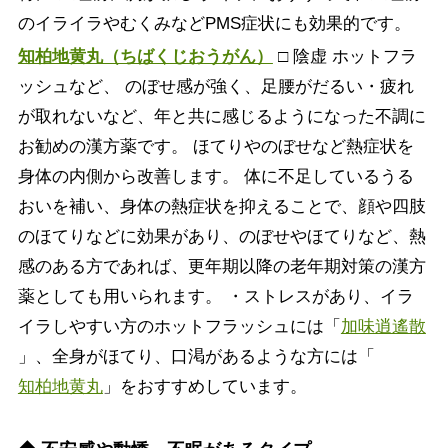
のイライラやむくみなどPMS症状にも効果的です。
知柏地黄丸（ちばくじおうがん）
□ 陰虚 ホットフラ
ッシュなど、 のぼせ感が強く、足腰がだるい・疲れ
が取れないなど、年と共に感じるようになった不調に
お勧めの漢方薬です。 ほてりやのぼせなど熱症状を
身体の内側から改善します。 体に不足しているうる
おいを補い、身体の熱症状を抑えることで、顔や四肢
のほてりなどに効果があり、のぼせやほてりなど、熱
感のある方であれば、更年期以降の老年期対策の漢方
薬としても用いられます。 ・ストレスがあり、イラ
イラしやすい方のホットフラッシュには「
加味逍遙散
」、全身がほてり、口渇があるような方には「
知柏地黄丸
」をおすすめしています。