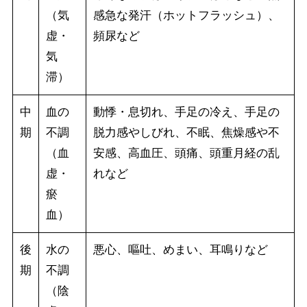
（気
感急な発汗（ホットフラッシュ）、
虚・
頻尿など
気
滞）
中
血の
動悸・息切れ、手足の冷え、手足の
期
不調
脱力感やしびれ、不眠、焦燥感や不
（血
安感、高血圧、頭痛、頭重月経の乱
虚・
れなど
瘀
血）
後
水の
悪心、嘔吐、めまい、耳鳴りなど
期
不調
（陰