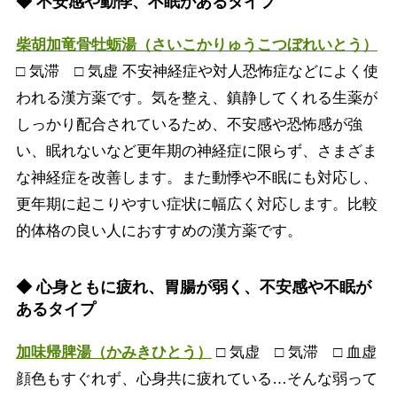
◆ 不安感や動悸、不眠があるタイプ
柴胡加竜骨牡蛎湯（さいこかりゅうこつぼれいとう）
□ 気滞 □ 気虚 不安神経症や対人恐怖症などによく使
われる漢方薬です。気を整え、鎮静してくれる生薬が
しっかり配合されているため、不安感や恐怖感が強
い、眠れないなど更年期の神経症に限らず、さまざま
な神経症を改善します。また動悸や不眠にも対応し、
更年期に起こりやすい症状に幅広く対応します。比較
的体格の良い人におすすめの漢方薬です。
◆ 心身ともに疲れ、胃腸が弱く、不安感や不眠が
あるタイプ
加味帰脾湯（かみきひとう）
□ 気虚 □ 気滞 □ 血虚
顔色もすぐれず、心身共に疲れている…そんな弱って