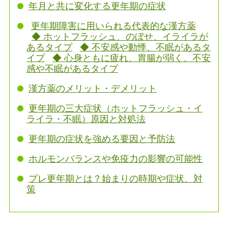
年月と共に変化する更年期の症状
更年期障害に用いられる代表的な漢方薬
◆ ホットフラッシュ、のぼせ、イライラが
あるタイプ
◆ 不安感や動悸、不眠があるタ
イプ
◆ 心身ともに疲れ、胃腸が弱く、不安
感や不眠があるタイプ
漢方薬のメリット・デメリット
更年期の三大症状（ホットフラッシュ・イ
ライラ・不眠）原因と対処法
更年期の症状を強める要因と予防法
ホルモンバランスや免疫力の影響の可能性
プレ更年期とは？始まりの時期や症状、対
策