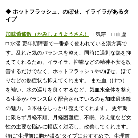
◆ ホットフラッシュ、のぼせ、イライラがあるタ
イプ
加味逍遙散（かみしょうようさん）
□ 気滞 □ 血虚
□ 水滞 更年期障害で一番多く使われている漢方薬で
す。乱れた気のバランスを整え、同時に過剰な熱を抑
えてくれるため、イライラ、抑鬱などの精神不安を改
善するだけでなく、ホットフラッシュやのぼせ、ほて
りなどの熱症状も抑えてくれます。 また血（けつ）
を補い、水の巡りを良くするなど、気血水全体を整え
る生薬がバランス良く配合されているのも加味逍遙散
の魅力。３本柱をしっかり整えてくれます。 更年期
に限らず月経不順、月経困難症、不眠、冷え症など女
性の主要な悩みに幅広く対応し、改善してくれます。
特に“生理前に胸が張る”タイプにおすすめで、生理前