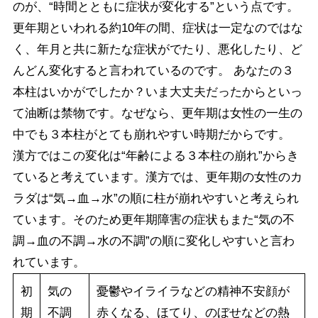
のが、“時間とともに症状が変化する”という点です。
更年期といわれる約10年の間、症状は一定なのではな
く、年月と共に新たな症状がでたり、悪化したり、ど
んどん変化すると言われているのです。 あなたの３
本柱はいかがでしたか？いま大丈夫だったからといっ
て油断は禁物です。なぜなら、更年期は女性の一生の
中でも３本柱がとても崩れやすい時期だからです。
漢方ではこの変化は“年齢による３本柱の崩れ”からき
ていると考えています。漢方では、更年期の女性のカ
ラダは“気→血→水”の順に柱が崩れやすいと考えられ
ています。そのため更年期障害の症状もまた“気の不
調→血の不調→水の不調”の順に変化しやすいと言わ
れています。
初
気の
憂鬱やイライラなどの精神不安顔が
期
不調
赤くなる、ほてり、のぼせなどの熱