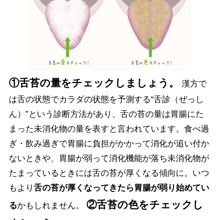
①舌苔の量をチェックしましょう。
漢方で
は舌の状態でカラダの状態を予測する“舌診（ぜっし
ん）”という診断方法があり、舌の苔の量は胃腸にた
まった未消化物の量を表すと言われています。食べ過
ぎ・飲み過ぎで胃腸に負担がかかって消化が追い付か
ないときや、胃腸が弱って消化機能が落ち未消化物が
たまっているときには舌の苔が厚くなる傾向に。いつ
もより
舌の苔が厚くなってきたら胃腸が弱り始めてい
②舌苔の色をチェックし
る
かもしれません。