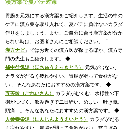
漢方薬で夏バテ対策
胃腸を元気にする漢方薬をご紹介します。生活の中の
ケアに漢方薬を取り入れて、夏バテに負けないカラダ
作りをしましょう。また、ご自分に合う漢方薬が分か
らない時は、お医者さんにご相談ください。「
漢方ナビ
」ではお近くの漢方医が探せるほか、漢方専
門の先生もご紹介します。
◆
補中益気湯（ほちゅうえっきとう）
元気が出ない、
カラダがだるく疲れやすい、胃腸が弱って食欲がな
い… そんなあなたにおすすめの漢方薬です。
◆
五苓散（ごれいさん）
カラダがむくむ、水様性の下
痢がつづく、飲み過ぎで二日酔い、めまい、吐き気、
頭痛…。そんなあなたにおすすめの漢方薬です。
◆
人参養栄湯（にんじんようえいとう）
カラダがだる
く疲れやすい、胃腸が弱って食欲がない、貧血ぎみ、