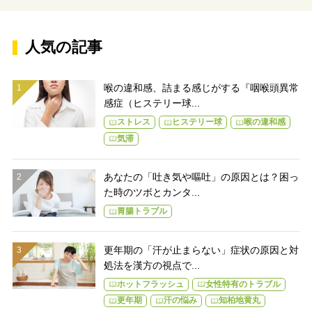
人気の記事
喉の違和感、詰まる感じがする『咽喉頭異常
感症（ヒステリー球...
ストレス
ヒステリー球
喉の違和感
気滞
あなたの「吐き気や嘔吐」の原因とは？困っ
た時のツボとカンタ...
胃腸トラブル
更年期の「汗が止まらない」症状の原因と対
処法を漢方の視点で...
ホットフラッシュ
女性特有のトラブル
更年期
汗の悩み
知柏地黄丸