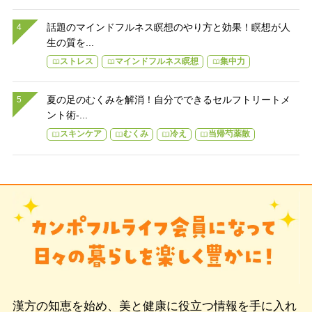
話題のマインドフルネス瞑想のやり方と効果！瞑想が人
生の質を...
ストレス
マインドフルネス瞑想
集中力
夏の足のむくみを解消！自分でできるセルフトリートメ
ント術-...
スキンケア
むくみ
冷え
当帰芍薬散
漢方の知恵を始め、美と健康に役立つ情報を手に入れ