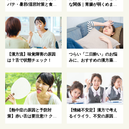
バテ・暑邪/湿邪対策と食
な関係｜胃腸が弱くめまい
事・睡眠・冷房の使い方
がある方におすすめの漢方
薬とは
【漢方流】味覚障害の原因
つらい「二日酔い」のお悩
は？舌で状態チェック！
みに、おすすめの漢方薬
「五苓散」とは？
【熱中症の原因と予防対
【情緒不安定】漢方で考え
策】赤い舌は要注意!? クー
るイライラ、不安の原因と
ルダウン食材もご紹介
解消方法を伝授！