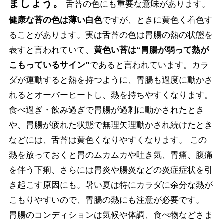
ましょう。
舌苔の色にも重要な意味があります。
健康な苔の色は薄い白色
ですが、ときに黄色く着色す
ることがあります。実は舌苔の色は胃腸の熱の状態を
表すと言われていて、
黄色い苔は“胃腸が弱って熱が
こもっているサイン”
であると言われています。カラ
ダが運動すると熱を持つように、胃腸も過度に動かさ
れるとオーバーヒートし、熱を持ちやすくなります。
食べ過ぎ・飲み過ぎで胃腸が過剰に動かされたとき
や、胃腸が疲れた状態で無理矢理動かされ続けたとき
などには、舌苔は黄色くなりやすくなります。 この
熱を放っておくと胃のムカムカや吐き気、胃痛、腹痛
を伴う下痢、さらには胃炎や腸炎などの炎症症状を引
き起こす原因にも。暑い夏は特にカラダに余分な熱が
こもりやすいので、胃腸の熱にも注意が必要です。
胃腸のコンディションは気候や体調、食べ物などさま