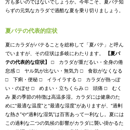
方も多いのではないでしょうか。今年こそ、夏バテ知
らずの元気なカラダで過酷な夏を乗り切りましょう。
夏バテの代表的症状
夏にカラダがバテることを総称して「夏バテ」と呼ん
でいますが、その症状は多岐にわたります。
【夏バ
テの代表的な症状】
□ カラダが重だるい・全身の倦
怠感 □ ヤル気が出ない・無気力 □ 食欲がなくなる
□ 下痢・便秘 □ イライラする □ カラダが熱っぽ
い・のぼせ □ めまい・立ちくらみ □ 頭痛 □ むく
み 夏の季節の特徴は高温多湿。カラダには健康のた
めに“最適な温度”と“最適な湿度”がありますが、“過剰
な熱さ”や“過剰な湿気”は百害あって一利なし。夏には
この過剰な二つの気候の影響がカラダに襲い掛かるた