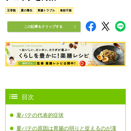
五苓散
夏の養生
胃腸トラブル
食欲不振
この記事をクリップする
目次
夏バテの代表的症状
夏バテの原因は胃腸の弱りと捉えるのが漢