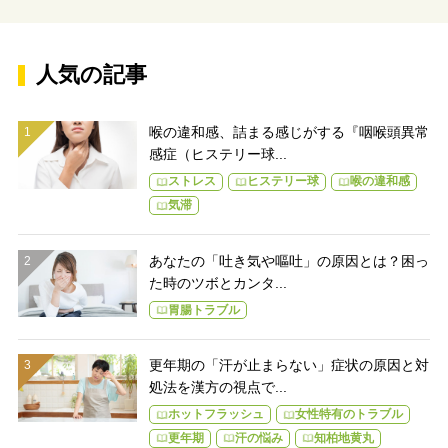
かる！
人気の記事
喉の違和感、詰まる感じがする『咽喉頭異常
感症（ヒステリー球...
ストレス
ヒステリー球
喉の違和感
気滞
あなたの「吐き気や嘔吐」の原因とは？困っ
た時のツボとカンタ...
胃腸トラブル
更年期の「汗が止まらない」症状の原因と対
処法を漢方の視点で...
ホットフラッシュ
女性特有のトラブル
更年期
汗の悩み
知柏地黄丸