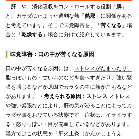
「
肝
」や、
消化吸収をコントロールする役割「
脾
」
と、カラダにたまった過剰な熱
「
熱邪
」に関係がある
と考えています。そこで味覚障害を、「
苦くなる
」場
合と「
乾燥する
」場合に分けて紹介していきます。
味覚障害：口の中が苦くなる原因
口の中が苦くなる原因には、
ストレスがたまったり、
脂っぽいもの・甘いものなどを食べすぎたり、強い緊
張を感じるなどが原因でカラダの中に熱がこもる
など
があります。
・考えられる原因：ストレス
ストレス
や強い緊張などにより、肝の気が滞ることによってカ
ラダが熱をおびている状態です。症状は、イライラす
る・怒りっぽい・目が充血しているなどがあります。
漢方ではこの状態を「肝火上炎（かんかじょうえ