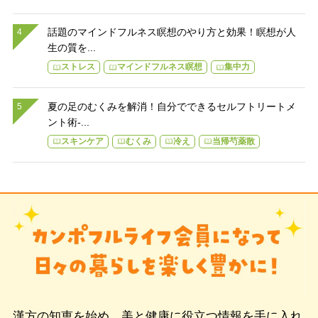
話題のマインドフルネス瞑想のやり方と効果！瞑想が人
生の質を...
ストレス
マインドフルネス瞑想
集中力
夏の足のむくみを解消！自分でできるセルフトリートメ
ント術-...
スキンケア
むくみ
冷え
当帰芍薬散
漢方の知恵を始め、美と健康に役立つ情報を手に入れ