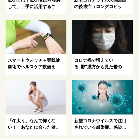
低GIとは？低GI食品を理解
新型コロナウイルス感染症
して、上手に活用すること
の後遺症（ロングコビッ
がおすすめ！
ド）の症状とは
スマートウォッチ＋実践健
コロナ禍で増えてい
康術でヘルスケア数値を改
る“鬱”漢方から見た鬱の予
善！
防と対策とは？
「冬太り」なんて怖くな
新型コロナウイルスで注目
い！ あなたに合った健康
されている感染症。感染症
的にキレイになる方法がわ
に漢方薬は効果があるの?