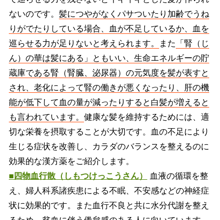
ないのです。
髪につやがなくパサついたり加齢でうね
りがでたりしている場合、血が不足しているか、血を
巡らせる力が足りないと考えられます。
また
「腎（じ
ん）の華は髪にある」ともいい、生命エネルギーの貯
蔵庫である腎（腎臓、泌尿器）の元気度を髪が表すと
され、老化によって腎の働きが悪くなったり、肝の機
能が低下して血の量が減ったりすると白髪が増えると
も言われています。
健康な髪を維持するためには、適
切な栄養を摂取することが大切です。血の不足により
生じる症状を改善し、カラダのバランスを整えるのに
効果的な漢方薬をご紹介します。
■四物血行散（しもつけっこうさん）
血液の循環を整
え、婦人科系諸疾患による不眠、不安感などの神経症
状に効果的です。また血行不良と共に水分代謝を整え