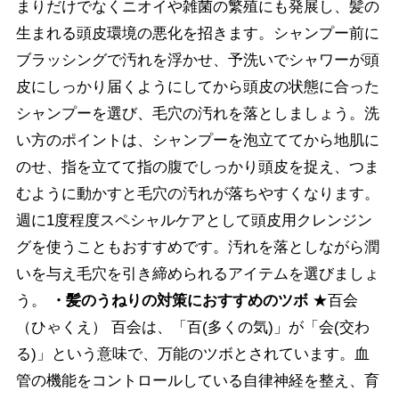
まりだけでなくニオイや雑菌の繁殖にも発展し、髪の
生まれる頭皮環境の悪化を招きます。シャンプー前に
ブラッシングで汚れを浮かせ、予洗いでシャワーが頭
皮にしっかり届くようにしてから頭皮の状態に合った
シャンプーを選び、毛穴の汚れを落としましょう。洗
い方のポイントは、シャンプーを泡立ててから地肌に
のせ、指を立てて指の腹でしっかり頭皮を捉え、つま
むように動かすと毛穴の汚れが落ちやすくなります。
週に1度程度スペシャルケアとして頭皮用クレンジン
グを使うこともおすすめです。汚れを落としながら潤
いを与え毛穴を引き締められるアイテムを選びましょ
う。
・髪のうねりの対策におすすめのツボ
★百会
（ひゃくえ） 百会は、「百(多くの気)」が「会(交わ
る)」という意味で、万能のツボとされています。血
管の機能をコントロールしている自律神経を整え、育