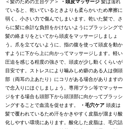
＜髪のための土台ケア＞
・頭皮マッサージ
髪は濡れ
ていると、乾いているときよりも柔らかいため摩擦に
弱く、小さい力で傷んでしまいます。乾いた髪で、さ
らに髪に余計な負担をかけないようにブラッシングで
髪の絡まりをといてから頭皮をマッサージしましょ
う。爪を立てないように、指の腹を使って頭皮を動か
すように下から上に向かってマッサージします。軽い
圧迫を感じる程度の強さで、頭皮が少し動くくらいが
目安です。ストレスにより噛みしめ癖のある人は側頭
部（両耳の上あたり）にコリがある場合がありますの
で念入りにほぐしましょう。専用ブラシ等でマッサー
ジをする場合も頭部下から頭頂部に向かってブラッシ
ングすることで血流を促せます。
・毛穴ケア
頭皮は
髪で覆われているため汗をかきやすく皮脂が溜まり酸
化しやすい環境にあります。酸化した皮脂は、毛穴詰