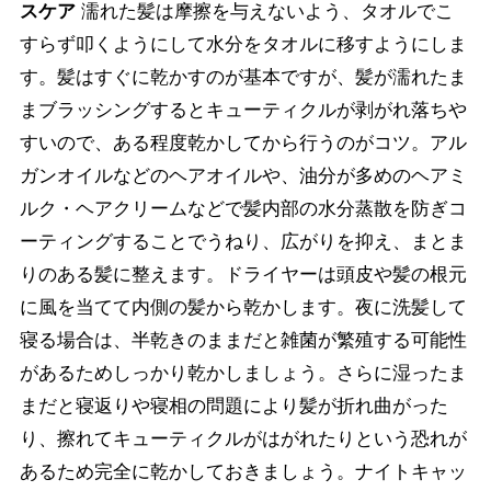
スケア
濡れた髪は摩擦を与えないよう、タオルでこ
すらず叩くようにして水分をタオルに移すようにしま
す。髪はすぐに乾かすのが基本ですが、髪が濡れたま
まブラッシングするとキューティクルが剥がれ落ちや
すいので、ある程度乾かしてから行うのがコツ。アル
ガンオイルなどのヘアオイルや、油分が多めのヘアミ
ルク・ヘアクリームなどで髪内部の水分蒸散を防ぎコ
ーティングすることでうねり、広がりを抑え、まとま
りのある髪に整えます。ドライヤーは頭皮や髪の根元
に風を当てて内側の髪から乾かします。夜に洗髪して
寝る場合は、半乾きのままだと雑菌が繁殖する可能性
があるためしっかり乾かしましょう。さらに湿ったま
まだと寝返りや寝相の問題により髪が折れ曲がった
り、擦れてキューティクルがはがれたりという恐れが
あるため完全に乾かしておきましょう。ナイトキャッ