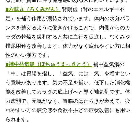
るため、貧血に伴う倦怠感のある人に向いています。
■六味丸（ろくみがん）
腎陽虚（腎のエネルギー不
足）を補う作用が期待されています。体内の水分バラ
ンスを整えるように働きかけることで、内側からのカ
ラダの乾燥を緩和すると共に血行を促進し、むくみや
排尿困難を改善します。体力がなく疲れやすい方に相
性のいい漢方です。
■補中益気湯（ほちゅうえっきとう）
補中益気湯の
「中」は胃腸を指し、「益気」には「気」を増すとい
う意味があります。気の不足を補い、低下した消化機
能を改善してカラダの底上げへと導く補気剤です。体
力虚弱で、元気がなく、胃腸のはたらきが衰えて、疲
れやすい方の疲労感や食欲不振どの症状改善にも用い
られます。