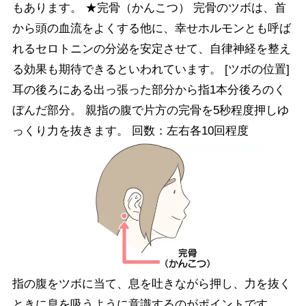
もあります。 ★完骨（かんこつ） 完骨のツボは、首
から頭の血流をよくする他に、幸せホルモンとも呼ば
れるセロトニンの分泌を安定させて、自律神経を整え
る効果も期待できるといわれています。 [ツボの位置]
耳の後ろにある出っ張った部分から指1本分後ろのく
ぼんだ部分。 親指の腹で片方の完骨を5秒程度押しゆ
っくり力を抜きます。 回数：左右各10回程度
指の腹をツボに当て、息を吐きながら押し、力を抜く
ときに息を吸うように意識するのがポイントです。