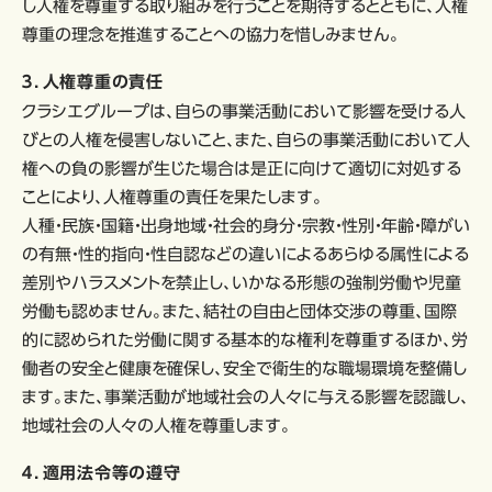
し人権を尊重する取り組みを行うことを期待するとともに、人権
尊重の理念を推進することへの協力を惜しみません。
３．人権尊重の責任
クラシエグループは、自らの事業活動において影響を受ける人
びとの人権を侵害しないこと、また、自らの事業活動において人
権への負の影響が生じた場合は是正に向けて適切に対処する
ことにより、人権尊重の責任を果たします。
人種・民族・国籍・出身地域・社会的身分・宗教・性別・年齢・障がい
の有無・性的指向・性自認などの違いによるあらゆる属性による
差別やハラスメントを禁止し、いかなる形態の強制労働や児童
労働も認めません。また、結社の自由と団体交渉の尊重、国際
的に認められた労働に関する基本的な権利を尊重するほか、労
働者の安全と健康を確保し、安全で衛生的な職場環境を整備し
ます。また、事業活動が地域社会の人々に与える影響を認識し、
地域社会の人々の人権を尊重します。
４．適用法令等の遵守