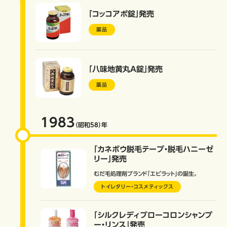
「コッコアポ錠」発売
薬品
「八味地黄丸A錠」発売
薬品
1983
（昭和58）
年
「カネボウ脱毛テープ・脱毛ハニーゼ
リー」発売
むだ毛処理剤ブランド「エピラット」の誕生。
トイレタリー・コスメティックス
「シルクレディブローコロンシャンプ
ー・リンス」発売