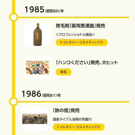
1985
（昭和60）
年
育毛剤「薬用恵漢露」発売
＜プロフェッショナル商品＞
トイレタリー・コスメティックス
「ハンコください」発売、大ヒット
食品
1986
（昭和61）
年
「旅の宿」発売
温泉タイプ入浴剤の先駆け
トイレタリー・コスメティックス