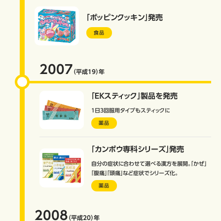
「ポッピンクッキン」発売
食品
2007
（平成19）
年
「ＥＫスティック」製品を発売
１日３回服用タイプもスティックに
薬品
「カンポウ専科シリーズ」発売
自分の症状に合わせて選べる漢方を展開。「かぜ」
「腹痛」「頭痛」など症状でシリーズ化。
薬品
2008
（平成20）
年