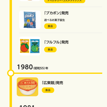
トイレタリー・コスメティックス
「プカポン」発売
遊べるお菓子誕生
食品
「フルフル」発売
食品
1980
（昭和55）
年
「広東麺」発売
食品