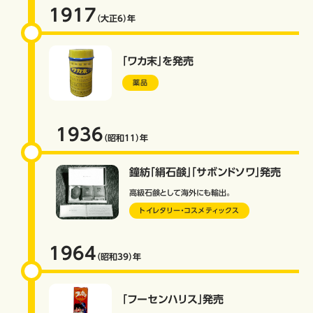
1917
（大正6）
年
「ワカ末」を発売
薬品
1936
（昭和11）
年
鐘紡「絹石鹸」「サボンドソワ」発売
高級石鹸として海外にも輸出。
トイレタリー・コスメティックス
1964
（昭和39）
年
「フーセンハリス」発売