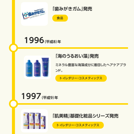
「歯みがきガム」発売
食品
1996
（平成8）
年
「海のうるおい藻」発売
ミネラル豊富な海藻成分に着目したヘアケアブラ
ンド。
トイレタリー・コスメティックス
1997
（平成9）
年
「肌美精」基礎化粧品シリーズ発売
トイレタリー・コスメティックス