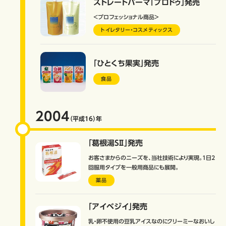
ストレートパーマ「プロドゥ」発売
＜プロフェッショナル商品＞
トイレタリー・コスメティックス
「ひとくち果実」発売
食品
2004
（平成16）
年
「葛根湯SⅡ」発売
お客さまからのニーズを、当社技術により実現。1日2
回服用タイプを一般用商品にも展開。
薬品
「アイベジイ」発売
乳・卵不使用の豆乳アイスなのにクリーミーなおいし