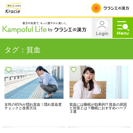
Menu
Login
タグ：貧血
女性の65%が隠れ貧血！隠れ貧血度
貧血には睡眠が効果的!? 貧血の原因
チェックと改善方法
と対策とは？睡眠におすすめハーブ
３選