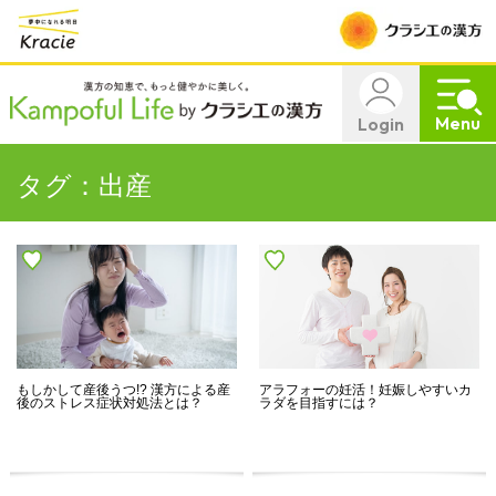
Menu
Login
タグ：出産
もしかして産後うつ!? 漢方による産
アラフォーの妊活！妊娠しやすいカ
後のストレス症状対処法とは？
ラダを目指すには？