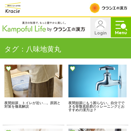
Menu
Login
タグ：八味地黄丸
夜間頻尿、トイレが近い…。原因と
夜間頻尿にもう困らない。自分でで
対策を徹底解説
きる骨盤底筋群のトレーニングとお
すすめの漢方は？