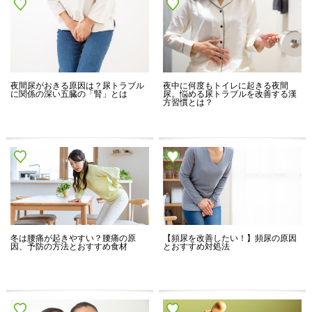
夜間尿がおきる原因は？尿トラブル
夜中に何度もトイレに起きる夜間
に関係の深い五臓の「腎」とは
尿。悩める尿トラブルを改善する漢
方習慣とは？
冬は腰痛が起きやすい？腰痛の原
【頻尿を改善したい！】頻尿の原因
因、予防の方法とおすすめ食材
とおすすめ対処法