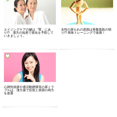
エイジングケアの鍵は「腎」にあ
女性の尿もれの原因は骨盤底筋の弱
り!? 漢方の知恵で老化を予防して
り!? 簡単トレーニングで改善！
いきましょう。
心因性頻尿や過活動膀胱等の尿トラ
ブルは、漢方薬で症状と原因の両方
を改善