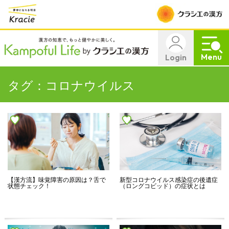
Menu
Login
タグ：コロナウイルス
【漢方流】味覚障害の原因は？舌で
新型コロナウイルス感染症の後遺症
状態チェック！
（ロングコビッド）の症状とは