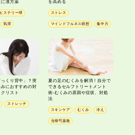
状に漢方薬
を高める
ヒステリー球
ストレス
気滞
マインドフルネス瞑想
集中力
ぎっくり背中」？突
夏の足のむくみを解消！自分で
痛みにおすすめの対
できるセルフトリートメント
ックリスト
術-むくみの原因や症状、対処
法
ストレッチ
スキンケア
むくみ
冷え
当帰芍薬散