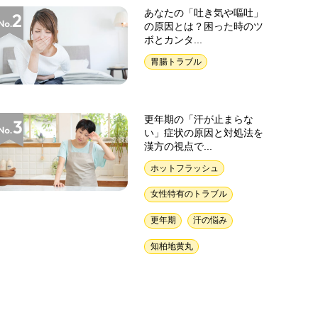
あなたの「吐き気や嘔吐」
の原因とは？困った時のツ
ボとカンタ...
胃腸トラブル
更年期の「汗が止まらな
い」症状の原因と対処法を
漢方の視点で...
ホットフラッシュ
女性特有のトラブル
更年期
汗の悩み
知柏地黄丸