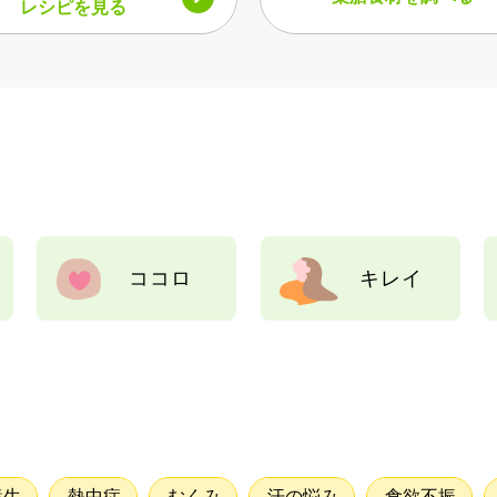
レシピを見る​
ココロ
キレイ
養生
熱中症
むくみ
汗の悩み
食欲不振