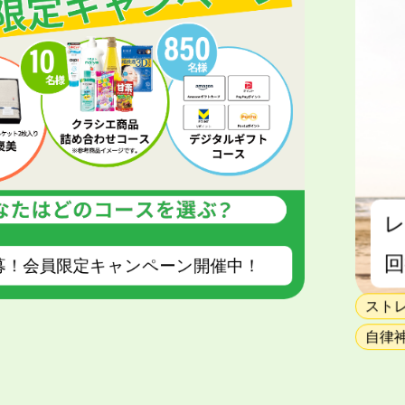
レ
回
募！会員限定キャンペーン開催中！
スト
自律