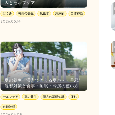
因とセルフケア
むくみ
梅雨の養生
気血水
気象病
自律神経
2026.05.14
夏の養生｜漢方で整える夏バテ・暑邪/
湿邪対策と食事・睡眠・冷房の使い方
セルフケア
夏の養生
漢方の基礎知識
疲れ
自律神経
2026.04.09