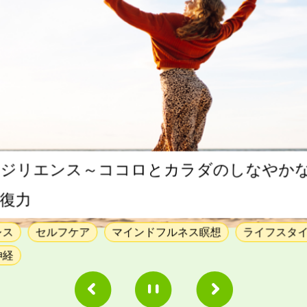
ジリエンス～ココロとカラダのしなやか
復力
レス
セルフケア
マインドフルネス瞑想
ライフスタ
神経