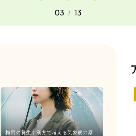
03
13
/
梅雨の養生｜漢方で考える気象病の原