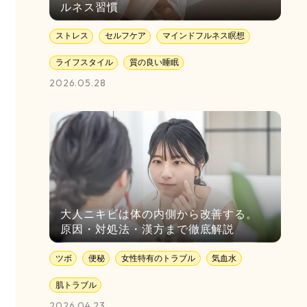
ルネス習慣
ストレス
セルフケア
マインドフルネス瞑想
ライフスタイル
質の良い睡眠
2026.05.28
大人ニキビは体の内側から改善する。
原因・対処法・漢方まで徹底解説
ツボ
便秘
女性特有のトラブル
気血水
肌トラブル
2026.04.23