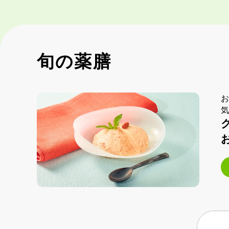
旬の薬膳
お
気