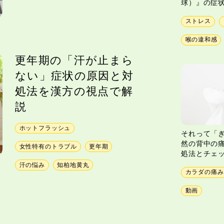
球）』の症
ストレス
喉の違和感
更年期の「汗が止まら
ない」症状の原因と対
処法を漢方の視点で解
説
ホットフラッシュ
それって「
然の背中の
女性特有のトラブル
更年期
処法とチェ
汗の悩み
知柏地黄丸
カラダの痛み
動画