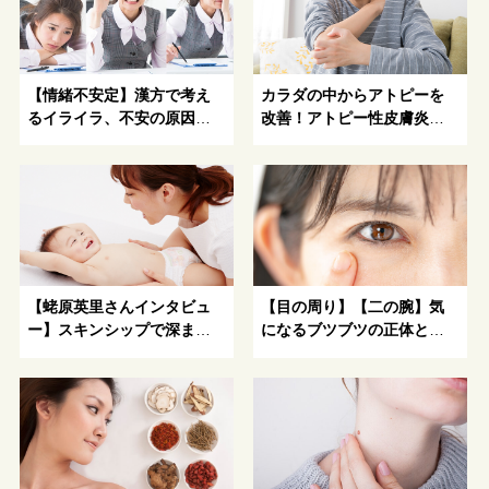
【情緒不安定】漢方で考え
カラダの中からアトピーを
るイライラ、不安の原因と
改善！アトピー性皮膚炎の
解消方法を伝授！
原因とおすすめの食べも
の・生活習慣アドバイス
【蛯原英里さんインタビュ
【目の周り】【二の腕】気
ー】スキンシップで深まる
になるブツブツの正体と治
親子の絆
療・予防法とは？