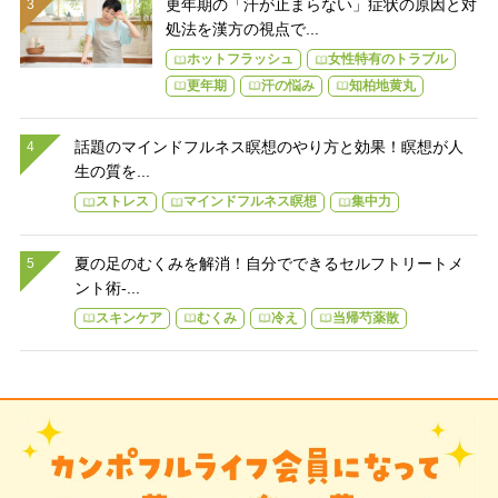
更年期の「汗が止まらない」症状の原因と対
処法を漢方の視点で...
ホットフラッシュ
女性特有のトラブル
更年期
汗の悩み
知柏地黄丸
話題のマインドフルネス瞑想のやり方と効果！瞑想が人
生の質を...
ストレス
マインドフルネス瞑想
集中力
夏の足のむくみを解消！自分でできるセルフトリートメ
ント術-...
スキンケア
むくみ
冷え
当帰芍薬散