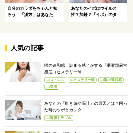
自分のカラダをちゃんと知
あなたのイボはウイルス
ろう 「漢方」はあなたの
性？加齢？『イボ』のタイ
カラダを知るための「物差
プ別対処法-イボに関する基
し」
礎知識と対策
人気の記事
喉の違和感、詰まる感じがする『咽喉頭異常
感症（ヒステリー球...
ストレス
ヒステリー球
喉の違和感
気滞
あなたの「吐き気や嘔吐」の原因とは？困っ
た時のツボとカンタ...
胃腸トラブル