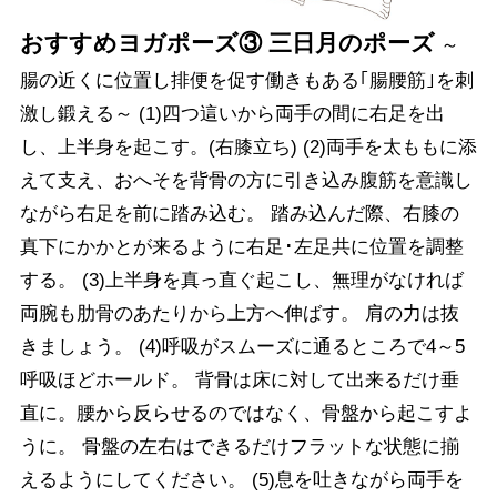
おすすめヨガポーズ③ 三日月のポーズ
～
腸の近くに位置し排便を促す働きもある｢腸腰筋｣を刺
激し鍛える～ (1)四つ這いから両手の間に右足を出
し、上半身を起こす。(右膝立ち) (2)両手を太ももに添
えて支え、おへそを背骨の方に引き込み腹筋を意識し
ながら右足を前に踏み込む。 踏み込んだ際、右膝の
真下にかかとが来るように右足･左足共に位置を調整
する。 (3)上半身を真っ直ぐ起こし、無理がなければ
両腕も肋骨のあたりから上方へ伸ばす。 肩の力は抜
きましょう。 (4)呼吸がスムーズに通るところで4～5
呼吸ほどホールド。 背骨は床に対して出来るだけ垂
直に。腰から反らせるのではなく、骨盤から起こすよ
うに。 骨盤の左右はできるだけフラットな状態に揃
えるようにしてください。 (5)息を吐きながら両手を