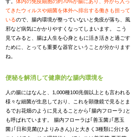
す。
体内の免疫細胞の約70%が腸にあり、外から入っ
てきたウィルスや細菌を体外へ排出する働きも担って
いる
ので、腸内環境が整っていないと免疫が落ち、風
邪など病気にかかりやすくなってしまいます。 こう
見てみると、腸は人生を心身ともに活き活きと過ごす
ために、とっても重要な器官ということが分かります
ね。
便秘を解消して健康的な腸内環境を
人の腸にはなんと、1,000種100兆個以上とも言われる
様々な細菌が生息しており、これを顕微鏡で見るとま
るでお花畑のように見えることから｢腸内フローラ｣と
も呼ばれています。 腸内フローラは｢善玉菌｣｢悪玉
菌｣｢日和見菌(ひよりみきん)｣と大きく3種類に分ける