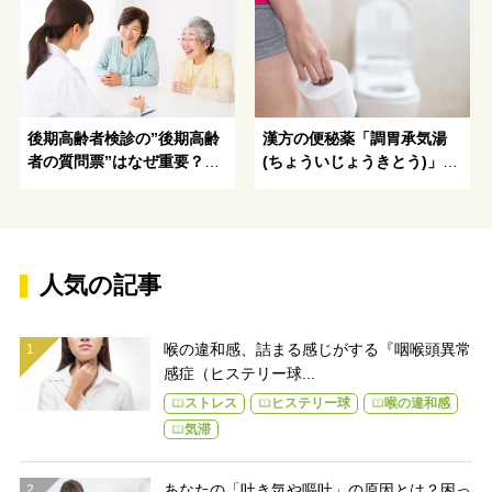
後期高齢者検診の”後期高齢
漢方の便秘薬「調胃承気湯
者の質問票”はなぜ重要？質
(ちょういじょうきとう)」を
問票で何がわかるの？
ピックアップ！便秘のタイ
プ別養生法とは
人気の記事
喉の違和感、詰まる感じがする『咽喉頭異常
感症（ヒステリー球...
ストレス
ヒステリー球
喉の違和感
気滞
あなたの「吐き気や嘔吐」の原因とは？困っ