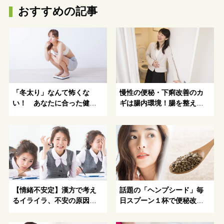
おすすめの記事
「冬太り」なんて怖くな
慢性の便秘・下痢改善のカ
い！ あなたに合った健康
ギは腸内環境！腸を整える
的にキレイになる方法がわ
おすすめ健康茶3選
かる！
【情緒不安定】漢方で考え
話題の「ヘンプシード」毎
るイライラ、不安の原因と
日スプーン１杯で便秘改善
解消方法を伝授！
の効果がある!?