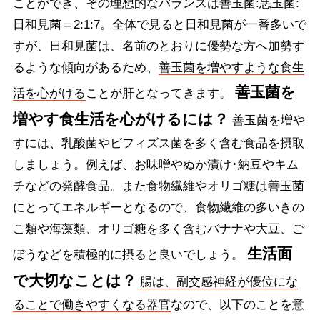
ことができ、その理想的なバランスは善玉菌:悪玉菌:
日和見菌＝2:1:7。全体で見ると日和見菌が一番多いで
すが、日和見菌は、名前のとおりに優勢な方へ加勢す
るような傾向があるため、
善玉菌を増やすような食生
善玉菌を
活を心がける
ことが肝となってきます。
増やす食生活を心がけるには？
善玉菌を増や
すには、乳酸菌やビフィズス菌を多く含む食品を摂取
しましょう。例えば、お味噌やぬか漬け･納豆やキム
チなどの発酵食品。また食物繊維やオリゴ糖は善玉菌
にとってエネルギーとなるので、食物繊維の多いきの
こ類や海藻類、オリゴ糖を多く含むバナナや大豆、ご
生活面
ぼうなどを積極的に摂ると良いでしょう。
で大切なことは？
腸は、副交感神経が優位にな
ることで働きやすくなる器官
なので、以下のことを意