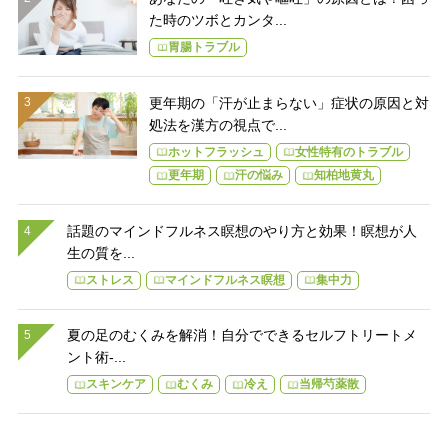
た時のツボとカンタ...
胃腸トラブル
更年期の「汗が止まらない」症状の原因と対
処法を漢方の視点で...
ホットフラッシュ
女性特有のトラブル
更年期
汗の悩み
知柏地黄丸
話題のマインドフルネス瞑想のやり方と効果！瞑想が人
生の質を...
ストレス
マインドフルネス瞑想
集中力
夏の足のむくみを解消！自分でできるセルフトリートメ
ント術-...
スキンケア
むくみ
冷え
当帰芍薬散