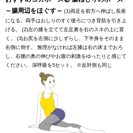
～腸周辺をほぐす～
(1)両足を前方へ伸ばし長座
になる。両手はおしりのすぐ後ろにつき背筋を引き上
げる。 (2)左の膝を立てて左足裏を右のスネの上に置
く。 (3)お尻を左側に少しずらし、下半身をそのまま
右側に倒す。 無理がなければ左膝は右の床までおろ
し、右腰の奥の伸びやお腹の刺激をゆったりと感じて
ください。 深呼吸を5セット。 ※反対側も同じ