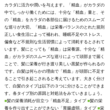
カラダに活力や潤いを与えます。「精血」がカラダの
中でしっかり働くためには、十分な「精血」量と、そ
の「精血」をカラダの各部位に届けるためのスムーズ
な巡りが大切。「精血」は栄養バランスのとれた規則
正しい食生活によって補われ、睡眠不足やストレス、
偏食など不規則な生活習慣によって消耗するとされて
います。髪にとっても「精血」は栄養源。十分な「精
血」がカラダのスムーズな巡りによって頭部まで届く
ことで、髪に栄養が行き渡り美しい黒髪が作られるの
です。白髪は何らかの理由で「精血」が頭部に不足す
ることで引き起こされると考えています。大きく分け
て、白髪のタイプは以下の３つに分けることができま
す。各タイプ別の原因と対処法をみていきましょう。
■
髪の栄養消耗が目立つ「精血不足」タイプ
■
髪の栄
養を作り出すことができない「胃腸虚弱」タイプ
■
栄