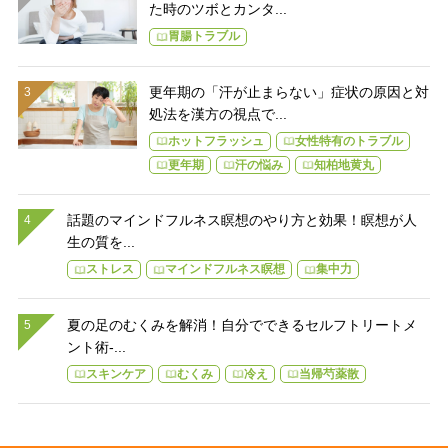
た時のツボとカンタ...
胃腸トラブル
更年期の「汗が止まらない」症状の原因と対
処法を漢方の視点で...
ホットフラッシュ
女性特有のトラブル
更年期
汗の悩み
知柏地黄丸
話題のマインドフルネス瞑想のやり方と効果！瞑想が人
生の質を...
ストレス
マインドフルネス瞑想
集中力
夏の足のむくみを解消！自分でできるセルフトリートメ
ント術-...
スキンケア
むくみ
冷え
当帰芍薬散