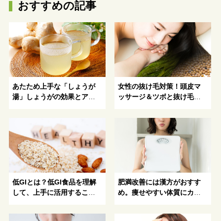
おすすめの記事
あたため上手な「しょうが
女性の抜け毛対策！頭皮マ
湯」しょうがの効果とアレ
ッサージ＆ツボと抜け毛対
ンジレシピ
策におすすめ食材
低GIとは？低GI食品を理解
肥満改善には漢方がおすす
して、上手に活用すること
め。痩せやすい体質にカラ
がおすすめ！
ダを改善！