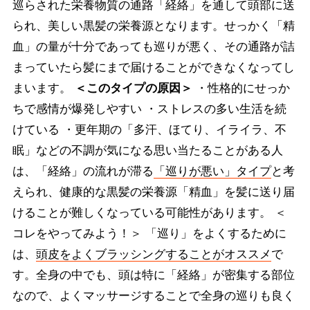
巡らされた栄養物質の通路「経絡」を通して頭部に送
られ、美しい黒髪の栄養源となります。せっかく「精
血」の量が十分であっても巡りが悪く、その通路が詰
まっていたら髪にまで届けることができなくなってし
まいます。
＜このタイプの原因＞
・性格的にせっか
ちで感情が爆発しやすい ・ストレスの多い生活を続
けている ・更年期の「多汗、ほてり、イライラ、不
眠」などの不調が気になる思い当たることがある人
は、「経絡」の流れが滞る
「巡りが悪い」タイプ
と考
えられ、健康的な黒髪の栄養源「精血」を髪に送り届
けることが難しくなっている可能性があります。 ＜
コレをやってみよう！＞ 「巡り」をよくするために
は、
頭皮をよくブラッシングすることがオススメ
で
す。全身の中でも、頭は特に「経絡」が密集する部位
なので、よくマッサージすることで全身の巡りも良く