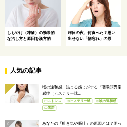
しもやけ（凍瘡）の効果的
昨日の夜、何食べた？思い
な治し方と原因を漢方的に
出せない「物忘れ」の原因
解説
と対策
人気の記事
喉の違和感、詰まる感じがする『咽喉頭異常
感症（ヒステリー球...
ストレス
ヒステリー球
喉の違和感
気滞
あなたの「吐き気や嘔吐」の原因とは？困っ