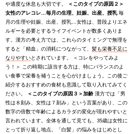
や適度な休息も大切です。
＜このタイプの原因２＞
女性のアレコレ…毎月の生理、妊娠、出産、授乳
毎
月の生理や妊娠、出産、授乳…女性は、普段よりエネ
ルギーを必要とするライフイベントが数多くありま
す。漢方の考え方では、これらのタイミングで無理を
すると「精血」の消耗につながって、
髪も栄養不足に
なりやすい
とされています。 ＜コレをやってみよ
う！＞ この時期に該当する方は、特にバランスのよ
い食事で栄養を補うことを心がけましょう。この後ご
紹介するおすすめの食材も意識して取り入れてみてく
ださい。
＜このタイプの原因３＞加齢
漢方では「男
性は８刻み、女性は７刻み」という言葉があり、この
数字の倍数で年齢によるカラダの変化が現れやすいと
言われています。全体を通して見ても、35歳は女性に
とって折り返し地点。「白髪」の悩みをはじめとし