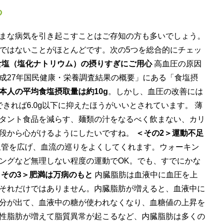
つ
まな病気を引き起こすことはご存知の方も多いでしょう。
ではないことがほとんどです。次の5つを総合的にチェッ
食塩（塩化ナトリウム）の摂りすぎにご用心
高血圧の原因
成27年国民健康・栄養調査結果の概要」にある「食塩摂
本人の平均食塩摂取量は約10g
。しかし、血圧の改善には
できれば6.0g以下に抑えたほうがいいとされています。 薄
タント食品を減らす、麺類の汁をなるべく飲まない、カリ
段から心がけるようにしたいですね。
＜その2＞運動不足
管を広げ、血流の巡りをよくしてくれます。ウォーキン
ングなど無理しない程度の運動でOK。でも、すでにかな
＜その3＞肥満は万病のもと
内臓脂肪は血液中に血圧を上
それだけではありません。内臓脂肪が増えると、血液中に
分が出て、血液中の糖が使われなくなり、血糖値の上昇を
性脂肪が増えて脂質異常が起こるなど、内臓脂肪は多くの