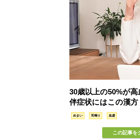
30歳以上の50%が
伴症状にはこの漢方
めまい
耳鳴り
血虚
この記事を