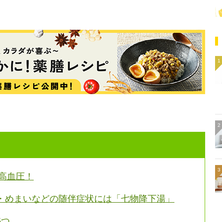
が高血圧！
・めまいなどの随伴症状には「七物降下湯」
5つ