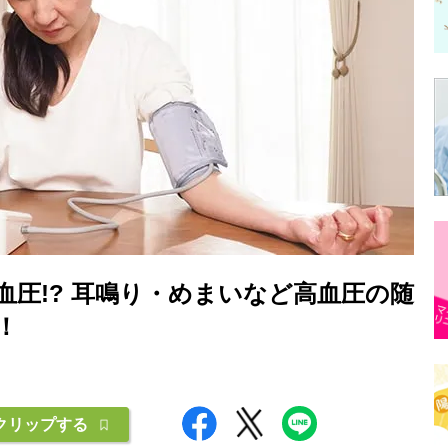
高血圧!? 耳鳴り・めまいなど高血圧の随
！
クリップする