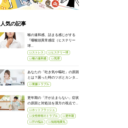
人気の記事
喉の違和感、詰まる感じがする
『咽喉頭異常感症（ヒステリー
球...
ストレス
ヒステリー球
喉の違和感
気滞
あなたの「吐き気や嘔吐」の原因
とは？困った時のツボとカンタ...
胃腸トラブル
更年期の「汗が止まらない」症状
の原因と対処法を漢方の視点で...
ホットフラッシュ
女性特有のトラブル
更年期
汗の悩み
知柏地黄丸