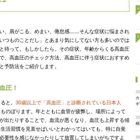
い、肩がこる、めまい、倦怠感……そんな症状に悩まされ
いつものことだし」とあまり気にしてない方も多いのでは
と待って。もしかしたら、その症状、年齢からくる高血圧
で、高血圧のチェック方法、高血圧に伴う症状におすすめ
と予防法をご紹介します。
高血圧！
20
カ
よると、
30歳以上で「高血圧」と診断されている日本人
ギ
にものぼります。年とともに血管が疲弊し、場所によって
20
が出たりすることで、血流が悪くなり、血圧も上昇する傾
槇
は生活習慣を見直せばいいとわかってはいても、特に自覚
20
必要性を感じなかったりして放置してしまいがちですよ