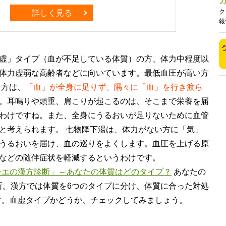
ク
詳しく見る
報
虚」タイプ（血が不足している体質）の方、体力中程度以
体力虚弱な高齢者などに向いています。最低血圧が高い方
な方は、
「血」が全身に足りず、隅々に「血」を行き渡ら
。耳鳴りや頭重、肩こりが起こるのは、そこまで栄養を届
わけですね。また、全身にうるおいが足りないために血管
と考えられます。 七物降下湯は、体力がない方に「気」
うるおいを届け、血の巡りをよくします。血圧を上げる原
などの随伴症状を軽減するというわけです。
エの漢方診断」 – あなたの体質はどのタイプ？
あなたの
断。漢方では体質を6つのタイプに分け、体質に合った対処
す。血虚タイプかどうか、チェックしてみましょう。