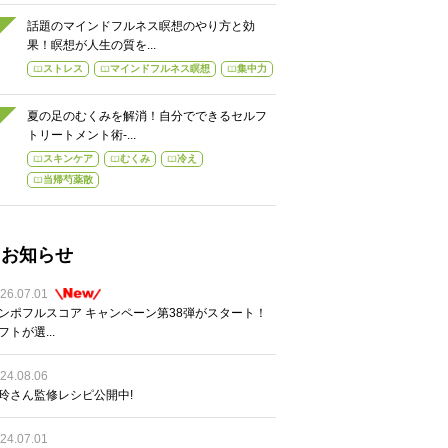
話題のマインドフルネス瞑想のやり方と効
果！瞑想が人生の質を...
ストレス
マインドフルネス瞑想
集中力
夏の足のむくみを解消！自分でできるセルフ
トリートメント術-...
スキンケア
むくみ
冷え
当帰芍薬散
お知らせ
26.07.01
ンポフルスコア キャンペーン第38弾がスタート！
フトが選...
24.08.06
玲さん監修レシピ公開中!
24.07.01