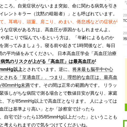
「
ところ。自覚症状がないまま突如、命に関わる病気を引き
イレントキラー（沈黙の暗殺者）」とも呼ばれています。
20
T
て、耳鳴り、頭重、肩こり、めまい、倦怠感などの症状が
うな症状がある方は、高血圧が原因かもしれませんよ。
20
りや肩こりで悩んでいるという方は、「年齢によるものか
池
を測ってみましょう。寝る前や起きて1時間後など、毎日
間の平均値をみてください。 日本高血圧学会「高血圧治療
、
病気のリスクが上がる「高血圧」は最高血圧が
mmHg以上
とされています。逆に、
将来最も脳卒中や心
とされる「至適血圧」、つまり、理想的な血圧は、最高血
80mmHg未満
です。その間は正常の範囲内です。 リラッ
緊張しがちな病院で測る場合とで数値目安が異なり、家庭
以上、下が85mmHg以上で高血圧となります。 人によっては
血圧は基準より高い」とか「診察室で計ったら
れど、自宅で計ったら135/85mmHg以上だった」ということも
と考えられますので気をつけてくださいね。