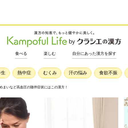
食べる
楽しむ
自分にあった漢方を探す
養生
熱中症
むくみ
汗の悩み
食欲不振
り・めまいなど高血圧の随伴症状にはこの漢方！