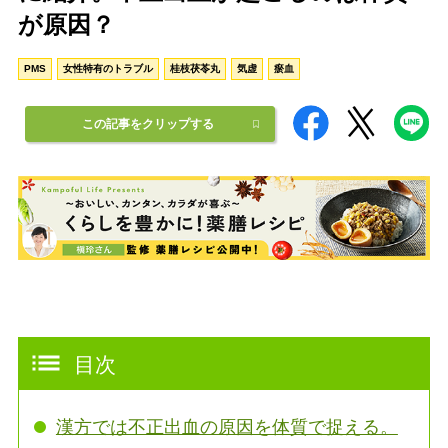
が原因？
PMS
女性特有のトラブル
桂枝茯苓丸
気虚
瘀血
この記事をクリップする
目次
漢方では不正出血の原因を体質で捉える。