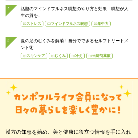
話題のマインドフルネス瞑想のやり方と効果！瞑想が人
生の質を...
ストレス
マインドフルネス瞑想
集中力
夏の足のむくみを解消！自分でできるセルフトリートメ
ント術-...
スキンケア
むくみ
冷え
当帰芍薬散
漢方の知恵を始め、美と健康に役立つ情報を手に入れ