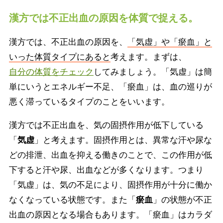
漢方では不正出血の原因を体質で捉える。
漢方では、不正出血の原因を、
「気虚」や「瘀血」と
いった体質タイプにあると
考えます。まずは、
自分の体質をチェック
してみましょう。「気虚」は簡
単にいうとエネルギー不足、「瘀血」は、血の巡りが
悪く滞っているタイプのことをいいます。
漢方では不正出血を、気の固摂作用が低下している
「
気虚
」と考えます。固摂作用とは、異常な汗や尿な
どの排泄、出血を抑える働きのことで、この作用が低
下すると汗や尿、出血などが多くなります。つまり
「気虚」は、気の不足により、固摂作用が十分に働か
なくなっている状態です。また「
瘀血
」の状態が不正
出血の原因となる場合もあります。「瘀血」はカラダ