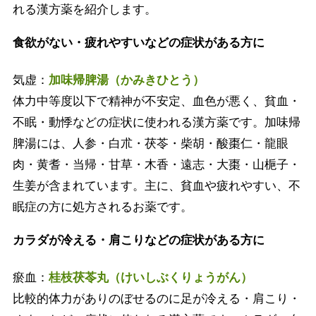
れる漢方薬を紹介します。
食欲がない・疲れやすいなどの症状がある方に
気虚：
加味帰脾湯（かみきひとう）
体力中等度以下で精神が不安定、血色が悪く、貧血・
不眠・動悸などの症状に使われる漢方薬です。加味帰
脾湯には、人参・白朮・茯苓・柴胡・酸棗仁・龍眼
肉・黄耆・当帰・甘草・木香・遠志・大棗・山梔子・
生姜が含まれています。主に、貧血や疲れやすい、不
眠症の方に処方されるお薬です。
カラダが冷える・肩こりなどの症状がある方に
瘀血：
桂枝茯苓丸（けいしぶくりょうがん）
比較的体力がありのぼせるのに足が冷える・肩こり・