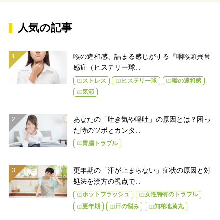
人気の記事
喉の違和感、詰まる感じがする『咽喉頭異常
感症（ヒステリー球...
ストレス
ヒステリー球
喉の違和感
気滞
あなたの「吐き気や嘔吐」の原因とは？困っ
た時のツボとカンタ...
胃腸トラブル
更年期の「汗が止まらない」症状の原因と対
処法を漢方の視点で...
ホットフラッシュ
女性特有のトラブル
更年期
汗の悩み
知柏地黄丸