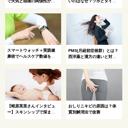
で天気と頭痛の関係性が明
いのはなぜ？ツボとタイプ
らかに！
別おすすめ対処法とは
スマートウォッチ＋実践健
PMS(月経前症候群）とは？
康術でヘルスケア数値を改
西洋薬と漢方の違いと対処
善！
法
【蛯原英里さんインタビュ
おしりニキビの原因は？体
ー】スキンシップで深まる
質別解消法で改善
親子の絆