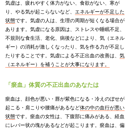
気虚は、疲れやすく体力がない、食欲がない、寒が
り、やる気が起こらないなど、
エネルギーが不足した
状態
です。気虚の人は、生理の周期が短くなる場合が
あります。気虚になる原因は、ストレスや睡眠不足、
不規則な食生活、老化、病後などにより、気（エネル
ギー）の消耗が激しくなったり、気を作る力が不足し
たりすることです。気虚による不正出血の改善は、
気
（エネルギー）を補うことが大事になります。
「瘀血」体質の不正出血のあなたは
瘀血は、顔色が悪い・唇が紫色になる・冷えのぼせが
起こる・肩こりや腰痛があるなど
体の中の血行が悪い
状態
です。瘀血の女性は、下腹部に痛みがある、経血
にレバー状の塊があるなどが起こります。瘀血は、偏