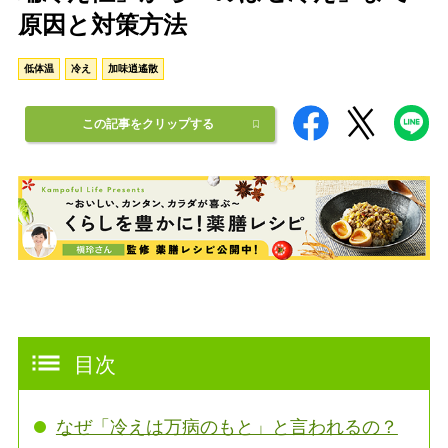
原因と対策方法
低体温
冷え
加味逍遙散
この記事をクリップする
目次
なぜ「冷えは万病のもと」と言われるの？