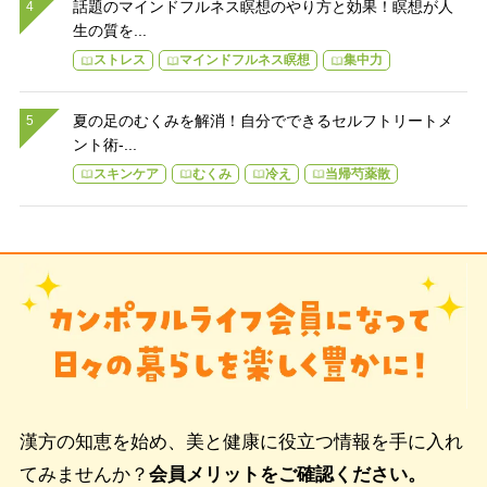
話題のマインドフルネス瞑想のやり方と効果！瞑想が人
生の質を...
ストレス
マインドフルネス瞑想
集中力
夏の足のむくみを解消！自分でできるセルフトリートメ
ント術-...
スキンケア
むくみ
冷え
当帰芍薬散
漢方の知恵を始め、美と健康に役立つ情報を手に入れ
てみませんか？
会員メリットをご確認ください。