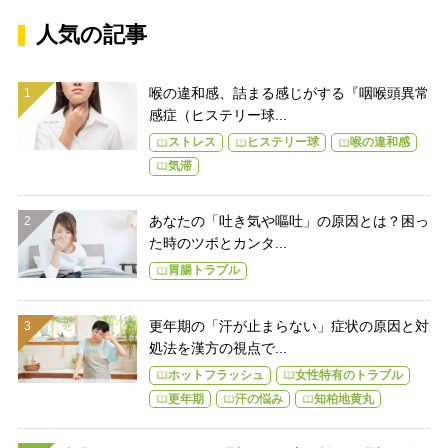
人気の記事
喉の違和感、詰まる感じがする『咽喉頭異常
感症（ヒステリー球...
ストレス
ヒステリー球
喉の違和感
気滞
あなたの「吐き気や嘔吐」の原因とは？困っ
た時のツボとカンタ...
胃腸トラブル
更年期の「汗が止まらない」症状の原因と対
処法を漢方の視点で...
ホットフラッシュ
女性特有のトラブル
更年期
汗の悩み
知柏地黄丸