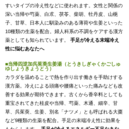
すいタイプの冷え性などに使われます。女性と関係の
深い当帰や芍薬、白朮、茯苓、柴胡、牡丹皮、山梔
子、甘草、日本人に馴染みのある薄荷や生姜といった
10種類の生薬を配合。婦人科系の不調をケアする漢方
薬としても知られています。
手足が冷える末端冷え
性に悩むあなたへ
■当帰四逆加呉茱萸生姜湯（とうきしぎゃくかごしゅ
ゆしょうきょうとう）
カラダを温めることで熱を作り出す働きを手助けする
漢方薬。冷えによる頭痛や腰痛といった痛みなども改
善する効果が期待できます。古くから香辛料としても
重宝されてきた桂皮や当帰、芍薬、木通、細辛、甘
草、呉茱萸、生姜、別名「ナツメ」とも呼ばれる大棗
など9種類の生薬を配合。手足の末端冷え性に効果を