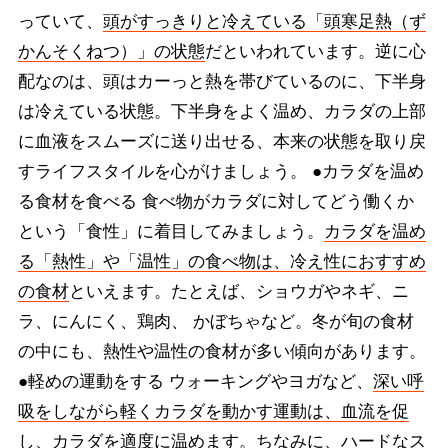
っていて、
頭がすっきりと冷えている「頭寒足熱（ず
かんそくねつ）」の状態
だといわれています。逆に心
配なのは、頭はカーっと熱を帯びているのに、下半身
は冷えている状態。下半身をよく温め、カラダの上部
に血液をスムーズに送り出せる、本来の状態を取り戻
すライフスタイルを心がけましょう。 ●カラダを温め
る食材を食べる 食べ物がカラダに対してどう働くか
という「食性」に着目してみましょう。
カラダを温め
る「熱性」や「温性」の食べ物は、冷え性におすすめ
の食材
といえます。たとえば、ショウガやネギ、ニ
ラ、にんにく、鶏肉、 かぼちゃなど。冬が旬の食材
の中にも、熱性や温性の食材が多い傾向があります。
●軽めの運動をする ウォーキングやヨガなど、
深い呼
吸をしながら軽くカラダを動かす運動は、血流を促
し、カラダを適度に温めます。
ちなみに、ハードなス