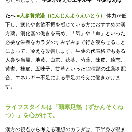
もたらします。
手足が冷えるエネルギー不足なあな
たへ
■人参養栄湯（にんじんようえいとう）
体力が低
下し、疲れや食欲不振を感じている方におすすめの漢
方薬。消化器の働きを高め、「気」や「血」といった
必要な栄養をカラダのすみずみまで行き渡らせること
によって、冷えを改善します。生薬の代表格でもある
人参や当帰、地黄、白朮、茯苓、芍薬、陳皮、遠志、
黄耆、桂皮、五味子、甘草といった12種類の生薬を配
合。エネルギー不足による手足の冷えに働きかけま
す。
ライフスタイルは「頭寒足熱（ずかんそくね
つ）」を心がけて。
漢方の視点から考える理想のカラダは、下半身が温ま