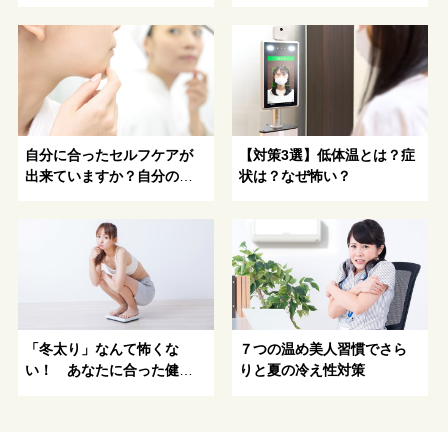
善！
すめ漢方対処法
自分に合ったセルフケアが
【対策3選】低体温とは？症
出来ていますか？自分のカ
状は？なぜ怖い？
ラダを知らなければ、セル
フケアは成り立たない
「冬太り」なんて怖くな
７つの温め美人習慣でさら
い！ あなたに合った健康
りと夏の冷え性対策
的にキレイになる方法がわ
かる！