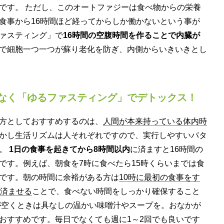
です。 ただし、このオートファジーは食べ物からの栄養
食事から16時間ほど経ってからしか働かないという事が
ァスティング」で
16時間の空腹時間を作ることで内臓が
で細胞一つ一つが蘇り老化を防ぎ、内側からいきいきとし
なく「ゆるファスティング」でデトックス！
方としておすすめするのは、
人間が本来持っている体内時
かし生活リズムは人それぞれですので、実行しやすいパタ
す。
1日の食事を起きてから8時間以内
に済ますと16時間の
です。例えば、朝食を7時に食べたら15時くらいまでは食
です。朝の時間に余裕がある方は
10時に最初の食事をす
を済ませる
ことで、食べない時間をしっかり確保すること
が空くときは具なしの温かい味噌汁やスープを。おなかが
おすすめです。毎日でなくても週に1～2回でも良いです