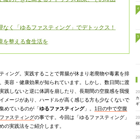
理なく「ゆるファスティング」でデトックス！
境を整える食生活を
ティング。実践することで胃腸が休まり老廃物や毒素を排
、美容・健康効果が知られています。しかし、数日間に渡
実践しないと逆に体調を崩したり、長期間の空腹感を我慢
20
カ
イメージがあり、ハードルが高く感じる方も少なくないで
ギ
集めているのが「
ゆるファスティング
」。
1日の中で空腹
ファスティング
の事です。今回は「ゆるファスティング」
20
槇
めの実践法をご紹介します。
20