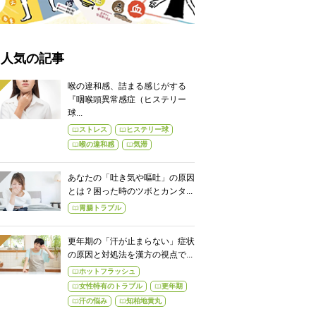
人気の記事
喉の違和感、詰まる感じがする
『咽喉頭異常感症（ヒステリー
球...
ストレス
ヒステリー球
喉の違和感
気滞
あなたの「吐き気や嘔吐」の原因
とは？困った時のツボとカンタ...
胃腸トラブル
更年期の「汗が止まらない」症状
の原因と対処法を漢方の視点で...
ホットフラッシュ
女性特有のトラブル
更年期
汗の悩み
知柏地黄丸