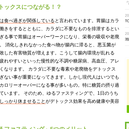
「
トックスにつながる！？
20
は食べ過ぎが関係している
と言われています。胃腸はカラ
T
働きをするとともに、カラダに不要なものを排泄するとい
20
ぎる事で胃腸はオーバーワークになり、栄養の吸収や老廃
池
。 消化しきれなかった食べ物が腸内に滞ると、悪玉菌が
敗した有害物質が増えます。こうして腸内環境が乱れる
疲れやすいといった慢性的な不調や糖尿病、高血圧、アレ
くなります。 カラダに不要な毒素や老廃物をデトックス
ぎない事が重要になってきます。しかし現代人はいつでも
カロリーオーバーになる事が多いもの。特に糖質の摂り過
ています。 そのため、ゆるファスティングで、1日のうち
しっかり休ませること
がデトックス効果を高め健康や美容
るファスティング」5つのメリット