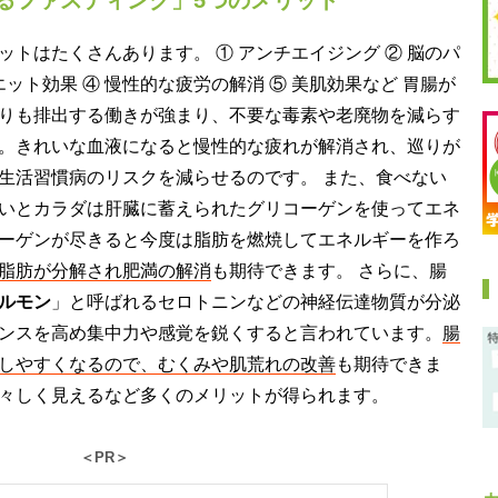
トはたくさんあります。 ① アンチエイジング ② 脳のパ
エット効果 ④ 慢性的な疲労の解消 ⑤ 美肌効果など 胃腸が
りも排出する働きが強まり、不要な毒素や老廃物を減らす
。きれいな血液になると慢性的な疲れが解消され、巡りが
生活習慣病のリスクを減らせるのです。 また、食べない
いとカラダは肝臓に蓄えられたグリコーゲンを使ってエネ
ーゲンが尽きると今度は脂肪を燃焼してエネルギーを作ろ
脂肪が分解され肥満の解消
も期待できます。 さらに、腸
ルモン
」と呼ばれるセロトニンなどの神経伝達物質が分泌
ンスを高め集中力や感覚を鋭くすると言われています。
腸
しやすくなるので、むくみや肌荒れの改善
も期待できま
々しく見えるなど多くのメリットが得られます。
＜PR＞