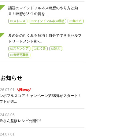
話題のマインドフルネス瞑想のやり方と効
果！瞑想が人生の質を...
ストレス
マインドフルネス瞑想
集中力
夏の足のむくみを解消！自分でできるセルフ
トリートメント術-...
スキンケア
むくみ
冷え
当帰芍薬散
お知らせ
26.07.01
ンポフルスコア キャンペーン第38弾がスタート！
フトが選...
24.08.06
玲さん監修レシピ公開中!
24.07.01