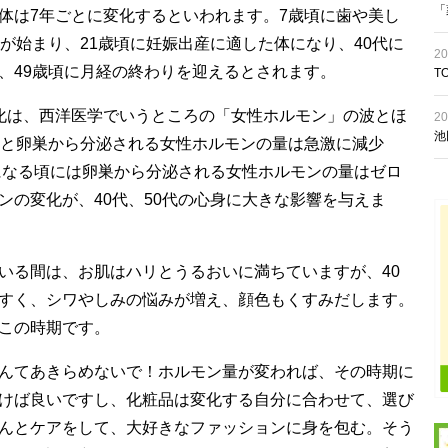
「
体は7年ごとに変化するといわれます。7歳頃に歯や美し
が始まり、21歳頃に妊娠出産に適した体になり、40代に
20
、49歳頃に月経の終わりを迎えるとされます。
T
化は、西洋医学でいうところの「女性ホルモン」の波とほ
20
池
ると卵巣から分泌される女性ホルモンの量は急激に減少
歳になる頃には卵巣から分泌される女性ホルモンの量はゼロ
ンの変化が、40代、50代の心身に大きな影響を与えま
いる間は、お肌はハリとうるおいに満ちていますが、40
すく、シワやしみの悩みが増え、顔色もくすみだします。
この時期です。
んてあきらめないで！ホルモン量が変われば、その時期に
けば良いですし、化粧品は変化する自分に合わせて、選び
んとケアをして、大好きなファッションに身を包む。そう