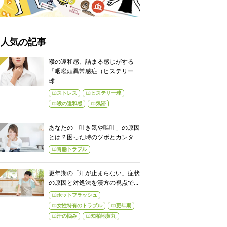
人気の記事
喉の違和感、詰まる感じがする
『咽喉頭異常感症（ヒステリー
球...
ストレス
ヒステリー球
喉の違和感
気滞
あなたの「吐き気や嘔吐」の原因
とは？困った時のツボとカンタ...
胃腸トラブル
更年期の「汗が止まらない」症状
の原因と対処法を漢方の視点で...
ホットフラッシュ
女性特有のトラブル
更年期
汗の悩み
知柏地黄丸