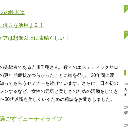
ップの鉄則は
に漢方を活用する！
ケアは想像以上に素晴らしい！
の先駆者である吉川千明さん。数々のエステティックサロ
の更年期症状がつらかったことに端を発し、20年間に渡
知ってもらうセミナーを続けています。さらに、日本初の
20
カ
プンするなど、女性の元気と美しさのための活動をしてき
ギ
0〜50代以降も美しくいるための秘訣をお聞きしました。
20
槇
に過ごすビューティライフ
20