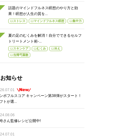
話題のマインドフルネス瞑想のやり方と効
果！瞑想が人生の質を...
ストレス
マインドフルネス瞑想
集中力
夏の足のむくみを解消！自分でできるセルフ
トリートメント術-...
スキンケア
むくみ
冷え
当帰芍薬散
お知らせ
26.07.01
ンポフルスコア キャンペーン第38弾がスタート！
フトが選...
24.08.06
玲さん監修レシピ公開中!
24.07.01