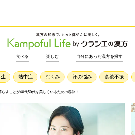
食べる
楽しむ
自分にあった漢方を探す
養生
熱中症
むくみ
汗の悩み
食欲不振
らすことが40代50代を美しくいるための秘訣！