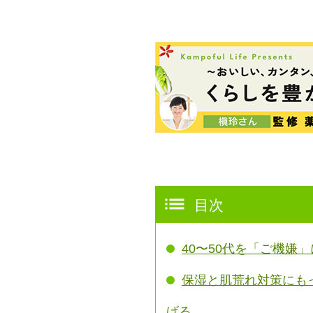
目次
40〜50代を「ご機嫌
保湿と肌荒れ対策にも
げる。