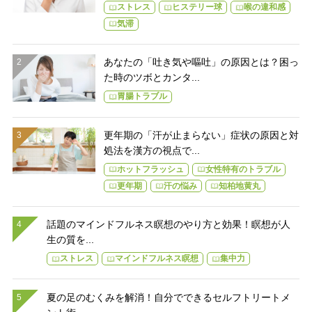
ストレス
ヒステリー球
喉の違和感
気滞
あなたの「吐き気や嘔吐」の原因とは？困っ
た時のツボとカンタ...
胃腸トラブル
更年期の「汗が止まらない」症状の原因と対
処法を漢方の視点で...
ホットフラッシュ
女性特有のトラブル
更年期
汗の悩み
知柏地黄丸
話題のマインドフルネス瞑想のやり方と効果！瞑想が人
生の質を...
ストレス
マインドフルネス瞑想
集中力
夏の足のむくみを解消！自分でできるセルフトリートメ