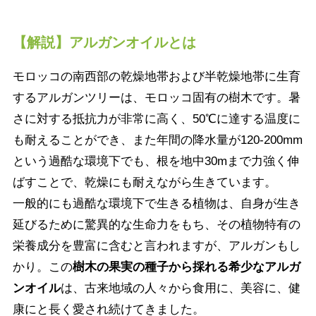
【解説】アルガンオイルとは
モロッコの南西部の乾燥地帯および半乾燥地帯に生育
するアルガンツリーは、モロッコ固有の樹木です。暑
さに対する抵抗力が非常に高く、50℃に達する温度に
も耐えることができ、また年間の降水量が120-200mm
という過酷な環境下でも、根を地中30mまで力強く伸
ばすことで、乾燥にも耐えながら生きています。
一般的にも過酷な環境下で生きる植物は、自身が生き
延びるために驚異的な生命力をもち、その植物特有の
栄養成分を豊富に含むと言われますが、アルガンもし
かり。この
樹木の果実の種子から採れる希少なアルガ
ンオイル
は、古来地域の人々から食用に、美容に、健
康にと長く愛され続けてきました。