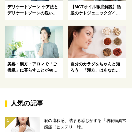
デリケートゾーン ケア法と
【MCTオイル徹底解説】話
デリケートゾーンの洗い方
題のケトジェニックダイエ
～美容と健康への道しるべ
ットで注目のMCTオイルと
は？
美容・漢方・アロマで「ご
自分のカラダをちゃんと知
機嫌」に暮らすことが40代
ろう 「漢方」はあなたの
50代を美しくいるための秘
カラダを知るための「物差
訣！
し」
人気の記事
喉の違和感、詰まる感じがする『咽喉頭異常
感症（ヒステリー球...