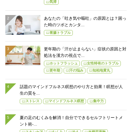
気滞
あなたの「吐き気や嘔吐」の原因とは？困っ
た時のツボとカンタ...
胃腸トラブル
更年期の「汗が止まらない」症状の原因と対
処法を漢方の視点で...
ホットフラッシュ
女性特有のトラブル
更年期
汗の悩み
知柏地黄丸
話題のマインドフルネス瞑想のやり方と効果！瞑想が人
生の質を...
ストレス
マインドフルネス瞑想
集中力
夏の足のむくみを解消！自分でできるセルフトリートメ
ント術-...
スキンケア
むくみ
冷え
当帰芍薬散