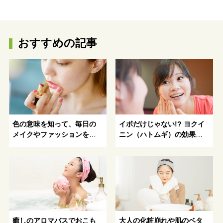
おすすめの記事
色の意味を知って、毎日の
イボだけじゃない!? ヨクイ
メイクやファッションをパ
ニン（ハトムギ）の効果的
ワーアップ！
な活用法とお肌診断｜イボ
の原因や予防法、取る方法
や潰す危険性も解説
癒しのアロマバスでおこも
大人の化粧崩れや肌のベタ