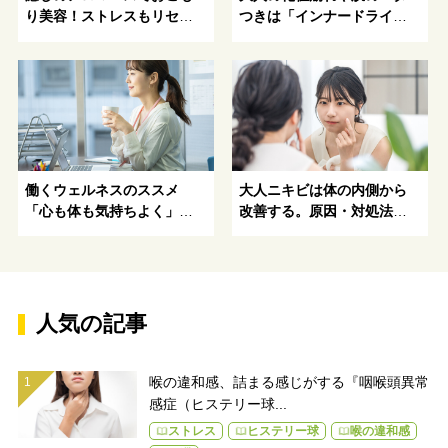
り美容！ストレスもリセッ
つきは「インナードライ
トでココロもカラダも美し
肌」対策で解消
く
働くウェルネスのススメ
大人ニキビは体の内側から
「心も体も気持ちよく」を
改善する。原因・対処法・
叶えたい！
漢方まで徹底解説
人気の記事
喉の違和感、詰まる感じがする『咽喉頭異常
感症（ヒステリー球...
ストレス
ヒステリー球
喉の違和感