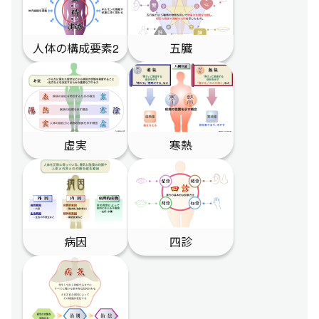
人体の構成要素2
五臓
虚実
寒熱
病因
四診