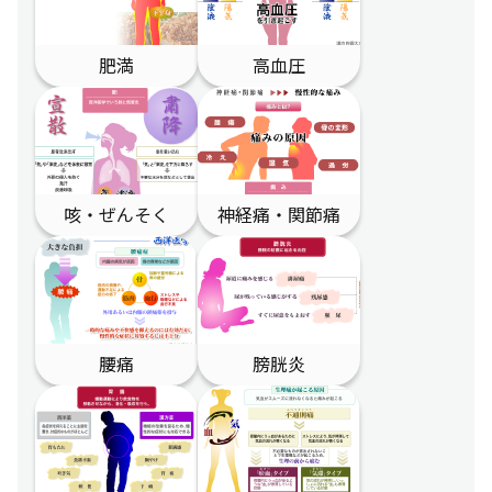
肥満
高血圧
咳・ぜんそく
神経痛・関節痛
腰痛
膀胱炎