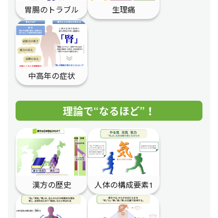
胃腸のトラブル
生理痛
中高年の症状
理論で“なるほど”！
漢方の歴史
人体の構成要素1