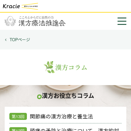
TOPページ
漢方コラム
漢方お役立ちコラム
関節痛の漢方治療と養生法
第13回
頭痛の予防と治療について 漢方的対
第12回