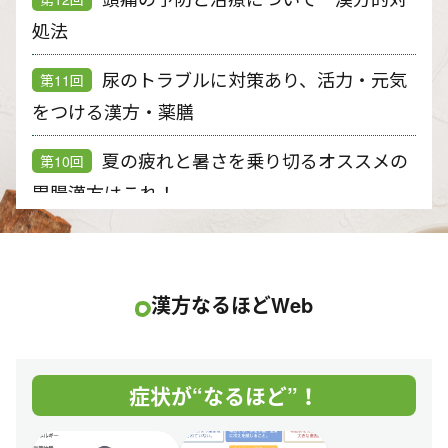
処法
尿のトラブルに対策あり、活力・元気
第11回
をつける漢方・薬膳
夏の疲れと暑さを乗り切るオススメの
第10回
胃腸漢方はこれ！
冬場は要注意、血圧・血管の漢方的養
第９回
生法
漢方なるほどWeb
喫煙リスクと漢方的対策
第８回
漢方（中医学）における腰痛に対する
第７回
症状が“なるほど”！
養生法