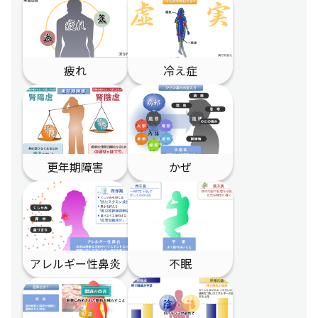
肌のトラブルを防ぐ、中医学的予防法
第６回
季節別、肌トラブルに対応する漢方あ
第５回
れこれ
疲れ
冷え症
つらい冷え症… 冷えをやわらげる漢
第４回
方と養生法
メンタル疾患の予防、不眠症対策
第３回
更年期障害
かぜ
血管・血液の疾患、漢方に期待できる
第２回
こと
怖い動脈硬化、心筋梗塞…にならない
第１回
アレルギー性鼻炎
不眠
ための漢方養生法