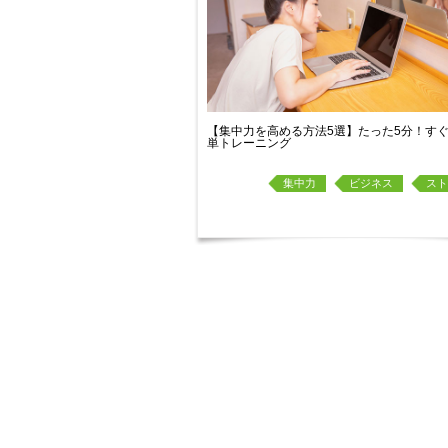
【集中力を高める方法5選】たった5分！す
単トレーニング
集中力
ビジネス
スト