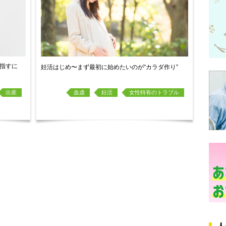
指すに
妊活はじめ〜まず最初に始めたいのが“カラダ作り”
出産
血虚
妊活
女性特有のトラブル