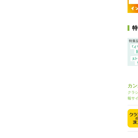
特
カン
クラ
報サ