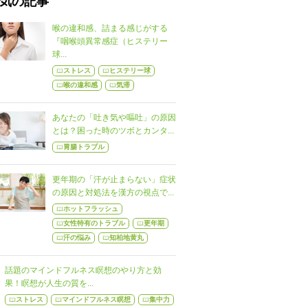
気の記事
喉の違和感、詰まる感じがする
『咽喉頭異常感症（ヒステリー
球...
ストレス
ヒステリー球
喉の違和感
気滞
あなたの「吐き気や嘔吐」の原因
とは？困った時のツボとカンタ...
胃腸トラブル
更年期の「汗が止まらない」症状
の原因と対処法を漢方の視点で...
ホットフラッシュ
女性特有のトラブル
更年期
汗の悩み
知柏地黄丸
話題のマインドフルネス瞑想のやり方と効
果！瞑想が人生の質を...
ストレス
マインドフルネス瞑想
集中力