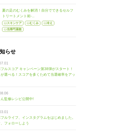
夏の足のむくみを解消！自分でできるセルフ
トリートメント術-...
スキンケア
むくみ
冷え
当帰芍薬散
知らせ
07.01
フルスコア キャンペーン第38弾がスタート！
トが選べる！スコアを多くためて当選確率をアッ
08.06
ん監修レシピ公開中!
03.01
ポフルライフ、インスタグラムをはじめました。
ぐ、フォローしよう