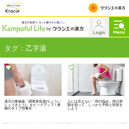
Menu
Login
タグ：乙字湯
漢方の便秘薬「調胃承気湯(ちょうい
人には言えない「痔の悩み」痔の原
じょうきとう)」をピックアップ！便
因を知って、しっかり予防と対策を
秘のタイプ別養生･･･
しよう