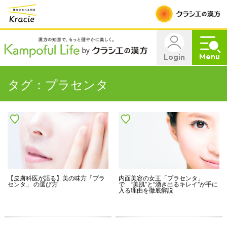
Menu
Login
タグ：プラセンタ
【皮膚科医が語る】美の味方「プラ
内面美容の女王「プラセンタ」
センタ」 の選び方
で “美肌”と“湧き出るキレイ”が手に
入る理由を徹底解説