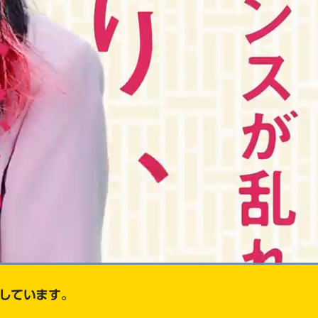
Picture-
Full
in-
しています。
Picture