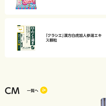
「クラシエ」漢方白虎加人参湯エキ
ス顆粒
CM
一覧へ