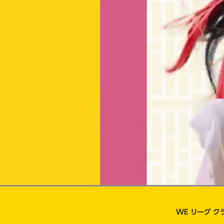
Current
0:13
/
Duration
0:30
Pause
Unmute
Time
WE リーグ
ク