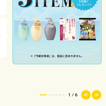
モ
1
/
6