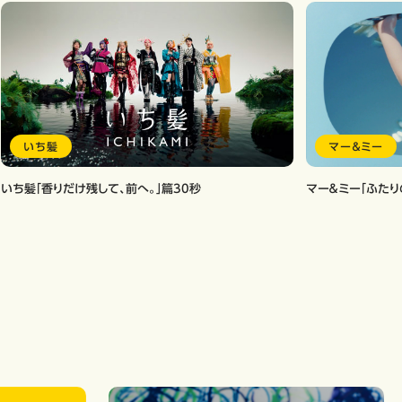
いち髪
マー＆ミー
いち髪「香りだけ残して、前へ。」篇30秒
マー＆ミー「ふたりの