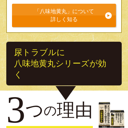
「八味地黄丸」について
詳しく知る
尿トラブルに
八味地黄丸シリーズが効
く
3
つ
理由
の