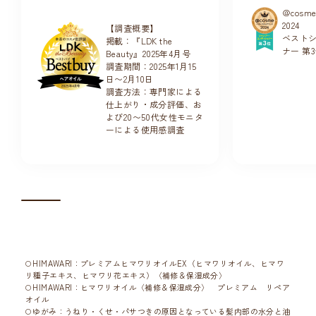
＠cos
2024
【調査概要】
ベスト
掲載：『LDK the
ナー 第
Beauty』2025年4月号
調査期間：2025年1月15
日〜2月10日
調査方法：専門家による
仕上がり・成分評価、お
よび20〜50代女性モニタ
ーによる使用感調査
HIMAWARI：プレミアムヒマワリオイルEX（ヒマワリオイル、ヒマワ
リ種子エキス、ヒマワリ花エキス）〈補修＆保湿成分〉
HIMAWARI：ヒマワリオイル〈補修＆保湿成分〉 プレミアム リペア
オイル
ゆがみ：うねり・くせ・パサつきの原因となっている髪内部の水分と油