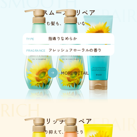
SMOOTH
&REPAIR
スムース
リペア
＆
きしむ髪も、うるおいなめらか
指通りなめらか
TYPE
フレッシュ
フローラルの香り
FRAGRANCE
MORE DETAIL
RICH
&REPAIR
リッチ
リペア
＆
広がり抑えて、
しっとりまとまる