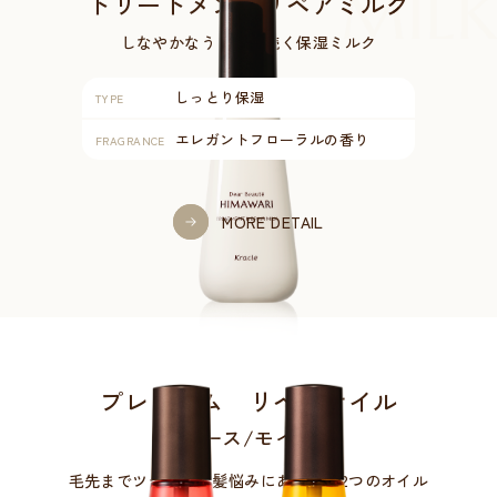
MILK
トリートメントリペアミルク
しなやかなうるおい続く保湿ミルク
しっとり保湿
TYPE
エレガントフローラルの香り
FRAGRANCE
MORE DETAIL
プレミアム リペアオイル
（スムース/モイスト）
毛先までツヤ輝く、
髪悩みにあわせた2つのオイル