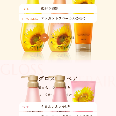
広がり抑制
TYPE
エレガント
フローラルの香り
FRAGRANCE
MORE DETAIL
GLOSS
&REPAIR
グロス
リペア
＆
疲れ髪
も、
ツヤをまとって輝く
※
※うねり・くせ・パサつきでツヤがない髪
うるおい＆ツヤUP
TYPE