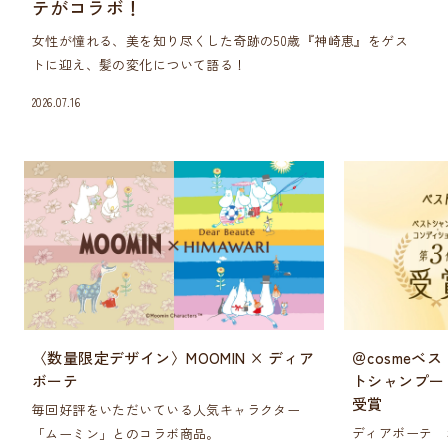
テがコラボ！
女性が憧れる、美を知り尽くした奇跡の50歳『神崎恵』をゲス
トに迎え、髪の変化について語る！
2026.07.16
〈数量限定デザイン〉MOOMIN × ディア
＠cosmeベ
ボーテ
トシャンプー
受賞
毎回好評をいただいている人気キャラクター
ディアボーテ 
「ムーミン」とのコラボ商品。