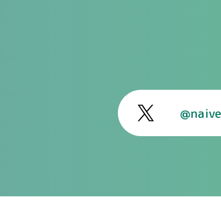
@naive