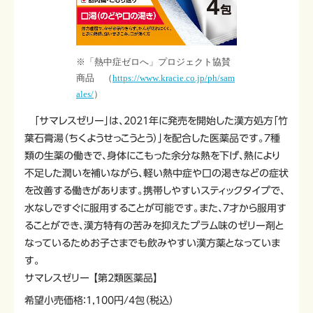
※「熱中症ゼロへ」プロジェクト協賛
商品 （
https://www.kracie.co.jp/ph/sam
ales/
）
「サマレスゼリー」は、2021年に発売を開始した漢方処方「竹
葉石膏湯（ちくようせっこうとう）」を配合した医薬品です。7種
類の生薬の働きで、身体にこもった余分な熱を下げ、熱により
不足した潤いを補いながら、軽い熱中症や口の渇きなどの症状
を改善する働きがあります。携帯しやすいスティックタイプで、
水なしですぐに服用することが可能です。また、7才から服用す
ることができ、漢方特有の苦みを抑えたプラム味のゼリー剤と
なっているためお子さまでも飲みやすい漢方薬となっていま
す。
サマレスゼリー 【第2類医薬品】
希望小売価格：1,100円/4包（税込）