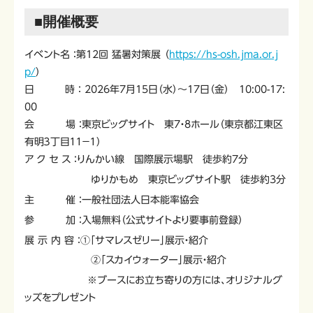
■開催概要
イベント名 ：第12回 猛暑対策展 （
https://hs-osh.jma.or.j
p/
）
日 時 ： 2026年7月15日（水）～17日（金） 10:00-17:
00
会 場 ：東京ビッグサイト 東7・8ホール（東京都江東区
有明３丁目１１−１）
ア ク セ ス ：りんかい線 国際展示場駅 徒歩約7分
ゆりかもめ 東京ビッグサイト駅 徒歩約3分
主 催 ：一般社団法人日本能率協会
参 加 ：入場無料（公式サイトより要事前登録）
展 示 内 容 ：①「サマレスゼリー」展示・紹介
②「スカイウォーター」展示・紹介
※ブースにお立ち寄りの方には、オリジナルグ
ッズをプレゼント