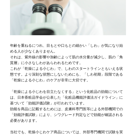
年齢を重ねるにつれ、目もとや口もとの細かい「しわ」が気になり始
める人が少なくありません。
それは、紫外線の影響や加齢によって肌の水分量が減少し、肌の「角
質層」に小さなしわがあらわれるためです。
これが「乾燥による小じわ」で、しわのスタートラインともいえる状
態です。より深刻な状態にしないためにも、「しわ初期」段階である
「乾燥による小じわ」のケアが非常に大切です。
「乾燥による小じわを目立たなくする」という化粧品の効能について
は、日本香粧品学会が公表した「化粧品機能評価法ガイドライン」に
基づいて「効能評価試験」が行われています。
効能を商品に記載するためには、皮膚科専門医等による外部機関での
「効能評価試験」により、シワグレード判定などで効能が確認される
必要があります。
当社でも、乾燥小じわケア商品については、外部専門機関で試験を実