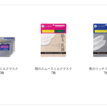
ミルク
マスク
朝のスムースミルク
マスク
夜のリッチ
0枚
7枚
7