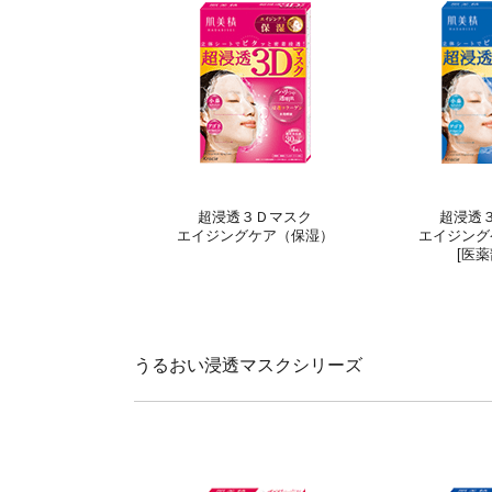
超浸透３Ｄマスク
超浸透
エイジングケア（保湿）
エイジング
[医薬
うるおい浸透マスクシリーズ