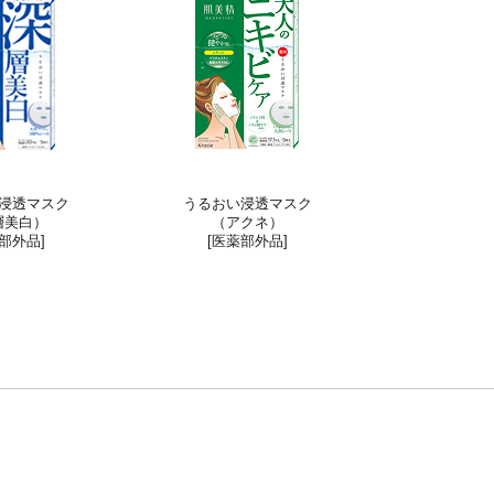
浸透マスク
うるおい浸透マスク
層美白）
（アクネ）
部外品]
[医薬部外品]