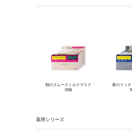
朝のスムースミルク
マスク
夜のリッチ
30枚
3
薬用シリーズ