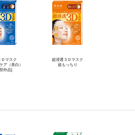
３Ｄマスク
超浸透３Ｄマスク
ケア（美白）
超もっちり
部外品]