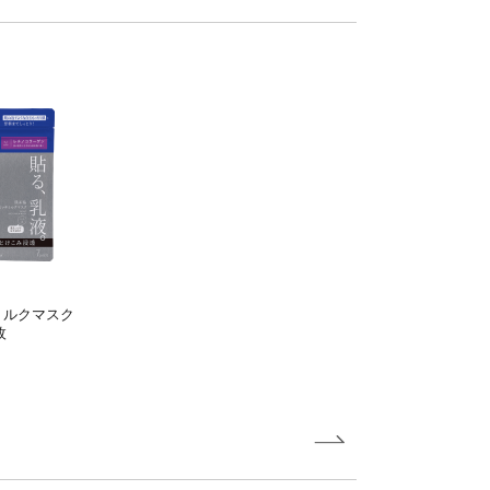
ミルク
マスク
枚