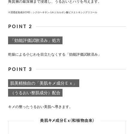
角質層の最深層まで浸透し、うるおいとハリを与えます。
※浸透促進成分CHD：シクロヘキサン-1,4-ジカルボン酸ビスエトキシジグリコール
POINT 2
「効能評価試験済み」処方
乾燥による小じわを目立たなくする「効能評価試験済み」
POINT 3
肌美精独自の「美肌キメ成分Ｅｘ」
（うるおい整肌成分）配合
キメの整ったうるおい美肌へ導きます。