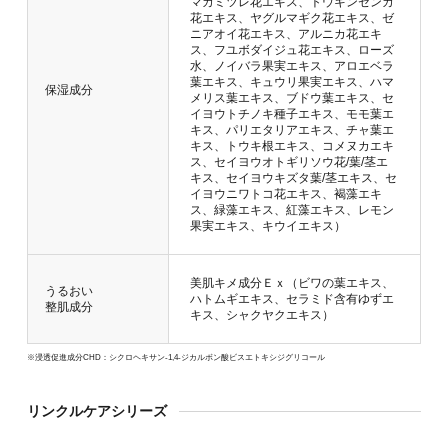
マカミツレ花エキス、トウキンセンカ
花エキス、ヤグルマギク花エキス、ゼ
ニアオイ花エキス、アルニカ花エキ
ス、フユボダイジュ花エキス、ローズ
水、ノイバラ果実エキス、アロエベラ
葉エキス、キュウリ果実エキス、ハマ
保湿成分
メリス葉エキス、ブドウ葉エキス、セ
イヨウトチノキ種子エキス、モモ葉エ
キス、パリエタリアエキス、チャ葉エ
キス、トウキ根エキス、コメヌカエキ
ス、セイヨウオトギリソウ花/葉/茎エ
キス、セイヨウキズタ葉/茎エキス、セ
イヨウニワトコ花エキス、褐藻エキ
ス、緑藻エキス、紅藻エキス、レモン
果実エキス、キウイエキス）
美肌キメ成分Ｅｘ（ビワの葉エキス、
うるおい
ハトムギエキス、セラミド含有ゆずエ
整肌成分
キス、シャクヤクエキス）
※浸透促進成分CHD：シクロヘキサン-1,4-ジカルボン酸ビスエトキシジグリコール
リンクルケアシリーズ