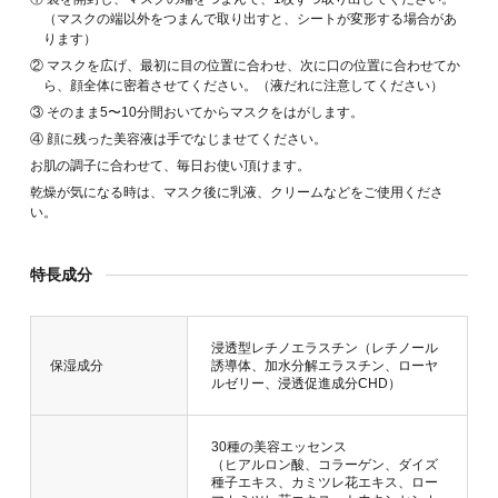
（マスクの端以外をつまんで取り出すと、シートが変形する場合があ
ります）
② マスクを広げ、最初に目の位置に合わせ、次に口の位置に合わせてか
ら、顔全体に密着させてください。（液だれに注意してください）
③ そのまま5〜10分間おいてからマスクをはがします。
④ 顔に残った美容液は手でなじませてください。
お肌の調子に合わせて、毎日お使い頂けます。
乾燥が気になる時は、マスク後に乳液、クリームなどをご使用くださ
い。
特長成分
浸透型レチノエラスチン（レチノール
保湿成分
誘導体、加水分解エラスチン、ローヤ
ルゼリー、浸透促進成分CHD）
30種の美容エッセンス
（ヒアルロン酸、コラーゲン、ダイズ
種子エキス、カミツレ花エキス、ロー